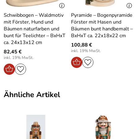
Verarbeitung und die Verwendung hochwertiger
Farbe:
Bunt
heimischer Hölzer machen ihn zu einem langlebigen
Schwibbogen – Waldmotiv
Pyramide – Bogenpyramide
Sammlerstück und einem Highlight jeder
mit Förster, Hund und
Förster mit Hasen und
Material:
Holz
Weihnachtsdekoration.
Bäumen naturfarben und
Bäumen bunt handbemalt –
bunt für Teelichter – BxHxT
BxHxT ca. 22x18x22 cm
Produktart:
Nussknacker
Vorteile / Details – Nussknacker-Förster mit Ente – Höhe
ca. 24x13x12 cm
ca. 40 cm
100,88 €
inkl. 19% MwSt.
82,45 €
Handgefertigt aus heimischem Holz
– Authentisches
inkl. 19% MwSt.
Kunsthandwerk aus dem Erzgebirge.
Detailgetreue Nachbildung der Uniform
– Mit
aufgeleimten Knöpfen für besseren Effekt.
Weiches Kaninchenfell
– Für Bart und Haare, verleiht
Ähnliche Artikel
eine realistische Optik.
Stabile Konstruktion
– Super stabil zum Nüsse
knacken.
Farbige Gestaltung
– Mit nicht gesundheitsschädlicher
Farbe handbemalt.
Feine, filigrane Handarbeit
– Hochwertige
Handwerkskunst aus dem Erzgebirge.