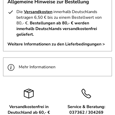
Allgemeine Hinweise zur Bestellung
Plauener Spitze BxHxT 9x9x0,1cm" – wenn vorhanden
Höhe mit Maßangabe, davor ein „ca.“
Die
Versandkosten
innerhalb Deutschlands
betragen 6,50 € bis zu einem Bestellwert von
Maße: ca. 9x9x0,1 cm
80,- €.
Bestellungen ab 80,- € werden
Material: Echte Plauener Spitze
innerhalb Deutschlands versandkostenfrei
Farbe: Weiß/Naturfarben
geliefert.
Verwendung & Funktion – "Baumbehang Kirche Plauener
Weitere Informationen zu den Lieferbedingungen >
Spitze BxHxT 9x9x0,1cm" – ca. 0,1 cm
Diese kunstvolle Dekoration eignet sich hervorragend als
Christbaumschmuck oder als Hingucker auf einem
Mehr Informationen
Adventsgesteck. Einfach das Band an einem Ast
befestigen oder kreativ platzieren. Der feine Behang bringt
sofort weihnachtlichen Zauber in Ihre vier Wände.
Lieferumfang "Baumbehang Kirche Plauener Spitze
BxHxT 9x9x0,1cm" – Höhe mit Maßangabe ca. "
Baumbehang Kirche Plauener Spitze (1 Stück)
Versandkostenfrei in
Service & Beratung:
Deutschland ab 60,- €
037362 / 304269