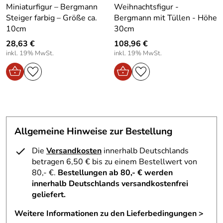
Miniaturfigur – Bergmann
Weihnachtsfigur -
Vorteile / Details – "Bergmann Miniatur mit Schwibbogen
Steiger farbig – Größe ca.
Bergmann mit Tüllen - Höhe
Seiffener Kirche Höhe ca 7 cm" – Höhe ca. 7 cm
10cm
30cm
Handgefertigt aus hochwertigem Holz
– traditionelles
28,63 €
108,96 €
Kunsthandwerk aus dem Erzgebirge
inkl. 19% MwSt.
inkl. 19% MwSt.
Detailreich gestalteter Schwibbogen
– Symbol für
Erzgebirgskunst und Geschichte
Mit der berühmten Seiffener Kirche
– liebevoll
gestaltet und präzise umgesetzt
Authentisches Design
– verleiht jedem Raum eine
warme, festliche Atmosphäre
Allgemeine Hinweise zur Bestellung
Unikate aus nachhaltiger Produktion
– ökologisch und
regional gefertigt
Die
Versandkosten
innerhalb Deutschlands
betragen 6,50 € bis zu einem Bestellwert von
Ein Stück erzgebirgische Tradition für Ihr Zuhause
80,- €.
Bestellungen ab 80,- € werden
innerhalb Deutschlands versandkostenfrei
Diese Bergmann-Miniatur bringt traditionelle
geliefert.
Erzgebirgskunst direkt in Ihr Heim. Der Bergmann trägt
stolz einen Schwibbogen vor seiner Brust, geschmückt mit
Weitere Informationen zu den Lieferbedingungen >
der detailreichen Seiffener Kirche. Der schlichte Korpus in