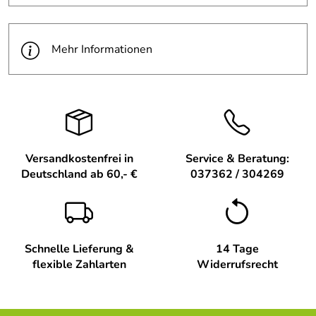
natürlicher Holzfarbe ergänzt die filigrane Bemalung
perfekt.
Die ruhige Ausstrahlung des Bergmanns harmoniert
Mehr Informationen
hervorragend mit dem emotionalen Wert regionaler
Handwerkskunst. Ideal als Weihnachtsdekoration oder
ganzjährig als Liebhaberobjekt. Unsere Figuren erzählen
Geschichten – entdecken Sie die Kategorie
"Bergmann
und Engel"
für weitere traditionelle Meisterwerke.
Diese sorgfältig von Hand hergestellte Figur spiegelt die
Versandkostenfrei in
Service & Beratung:
hohe Kunstfertigkeit der regionalen Handwerker wider.
Deutschland ab 60,- €
037362 / 304269
Jeder Pinselstrich und jede Schnitzerei sind ein Zeugnis
jahrhundertealter Techniken und Hingabe. Tauchen Sie ein
in die Welt des Erzgebirges und lassen Sie sich von der
Detailtreue dieses einzigartigen Dekorationsstücks
verzaubern.
Schnelle Lieferung &
14 Tage
flexible Zahlarten
Widerrufsrecht
Das Hauptmaterial dieser Figur ist hochwertiges Holz, das
nach traditionellen Methoden bearbeitet wird. Die
Bemalung erfolgt stets in warmen Tönen, hauptsächlich in