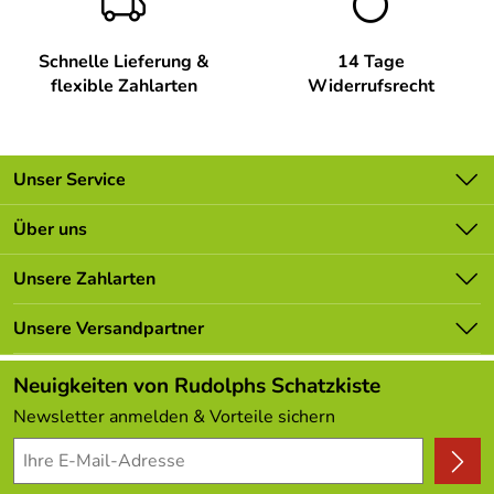
Schnelle Lieferung &
14 Tage
flexible Zahlarten
Widerrufsrecht
Unser Service
Kontakt
Über uns
Batterieverordnung
Unsere Bestseller
Unsere Zahlarten
Newsletter
Marken
Lieferbedingungen
Unsere Versandpartner
Neu
Kundenlogin
Angebote
Neuigkeiten von Rudolphs Schatzkiste
Kundenbewertungen (308)
Newsletter anmelden & Vorteile sichern
4,9/5
*****