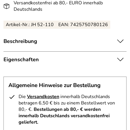
Versandkostenfrei ab 80,- EURO innerhalb
Deutschlands
Artikel-Nr.: JH 52-110
EAN: 7425750780126
Beschreibung
Zauberhafter, handgefertigter Christbaumschmuck mit
Ringelbäumchen aus Naturholz – ø 11 cm
Eigenschaften
Verleihen Sie Ihrem Weihnachtsbaum einen besonderen
Herkunftsland:
Deutschland
Glanz. Dieser Stern aus Kiefernholz vereint Tradition und
Handwerkskunst. Mit einem Durchmesser von 11 cm zieht
Allgemeine Hinweise zur Bestellung
Herstellungsort
Kurort Seiffen
er alle Blicke auf sich. Im Zentrum thront eine grazile
:
Ringelblume, umgeben von acht großen und acht kleinen
Die
Versandkosten
innerhalb Deutschlands
feinen Ringelbäumchen. Diese künstlerischen Details
betragen 6,50 € bis zu einem Bestellwert von
Herkunft:
Erzgebirge
verleihen dem Schmuck eine edle Anmutung.
80,- €.
Bestellungen ab 80,- € werden
innerhalb Deutschlands versandkostenfrei
Holzwarenfabrikation Joachim
Jeder Stern entsteht in einer kleinen Werkstatt in Seiffen
Hersteller:
geliefert.
Hoyer
im Erzgebirge. Präzision und Liebe zum Detail sind in