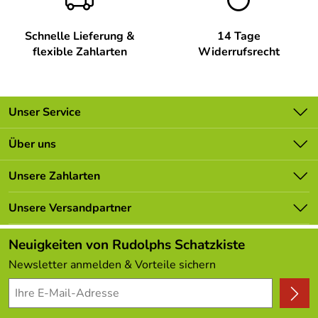
jedes Stück zu etwas Besonderem macht. Entdecken Sie
die Vielfalt dieser einzigartigen Räucherfiguren in unserem
Shop.
Schnelle Lieferung &
14 Tage
flexible Zahlarten
Widerrufsrecht
Hersteller: Eva Beyer Kunsthandwerk, Hauptstraße 201
09548 Seiffen, info@kunsthandwerk-eva-beyer.de
Unser Service
Verantwortliche Person: Eva Beyer, Hauptstraße 201
09548 Seiffen,
Kontakt
Über uns
Batterieverordnung
Unsere Bestseller
Unsere Zahlarten
Newsletter
Marken
Lieferbedingungen
Unsere Versandpartner
Neu
Kundenlogin
Angebote
Neuigkeiten von Rudolphs Schatzkiste
Kundenbewertungen (308)
Newsletter anmelden & Vorteile sichern
4,9/5
*****