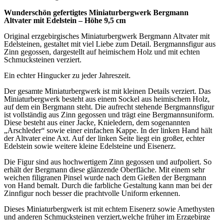
Artikel-Nr.: SCHKU S46/014/A/b
EAN: 4250291176786
Beschreibung
Wunderschön gefertigte
s Miniaturbergwerk Bergmann
Altvater
mit
Edelstein
–
Höhe 9,5
cm
Original erzgebirgische
s Miniaturbergwer
k
Bergmann
Altvater
mit
Edelsteinen
, gestaltet mit viel Liebe zum Detail. Bergmannsfigur aus
Zinn gegossen,
dargestellt auf
heimischem Holz und mit echten
Schmucksteinen verziert.
Ein echter Hingucker zu jeder Jahreszeit.
D
er gesamte
Miniaturbergwerk
ist mit kleinen Details verziert. D
as
Miniaturbergwerk
besteht aus einem
Sockel aus heimischem Holz,
auf dem ein Bergmann steht. Die
aufrecht stehende
Bergmannsfigur
ist vollständig aus Zinn gegossen
und trägt
eine Bergmannsuniform
.
Diese besteht aus einer Jacke, Knieledern, dem sogenannten
„Arschleder“ sowie
einer einfachen Kappe
.
In der linken Hand hält
der Altvater eine Axt.
Auf der linken Seite liegt ein großer, echter
Edelstein sowie weitere kleine Edelsteine und Eisenerz
.
Die Figur sind aus hochwertigem Zinn gegossen und aufpoliert. So
erhält der Bergmann diese glänzende Oberfläche. Mit einem sehr
weichen filigranen Pinsel wurde nach dem Gießen der Bergmann
von Hand bemalt. Durch die farbliche Gestaltung kann man bei der
Zinnfigur noch besser die prachtvolle Uniform erkennen.