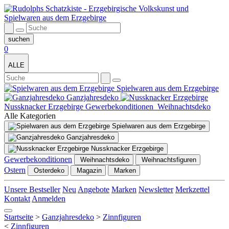
0
ALLE
Spielwaren aus dem Erzgebirge
Ganzjahresdeko
Nussknacker Erzgebirge
Gewerbekonditionen
Weihnachtsdeko
Alle Kategorien
Spielwaren aus dem Erzgebirge
Ganzjahresdeko
Nussknacker Erzgebirge
Gewerbekonditionen
Weihnachtsdeko
Ostern
Weihnachtsfiguren
Osterdeko
Magazin
Marken
Unsere Bestseller
Neu
Angebote
Marken
Newsletter
Merkzettel
Kontakt
Anmelden