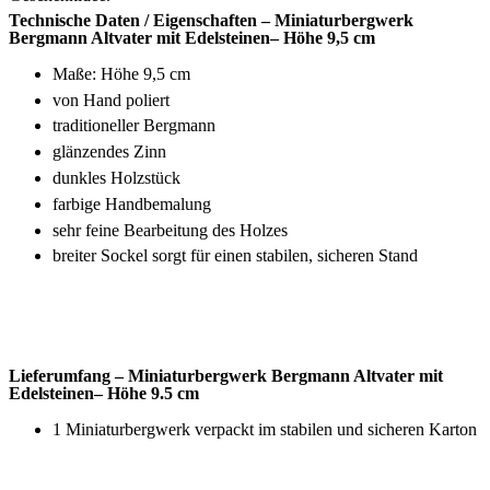
Perfekt als Dekoelement auf dem Tisch oder als einzigartige
Geschenkidee.
Technische Daten / Eigenschaften –
Miniaturbergwerk
Bergmann
Altvater
mit
Edelsteinen
– Höhe
9
,5
cm
Maße: Höhe
9
,5
cm
von Hand poliert
traditioneller Bergmann
glänzendes Zinn
dunkles Holzstück
farbige Handbemalung
sehr feine Bearbeitung des Holzes
breiter Sockel sorgt für einen stabilen, sicheren Stand
Lieferumfang –
Miniaturbergwerk
Bergmann
Altvater
mit
Edelsteinen
– Höhe
9
.5
cm
1 Miniaturbergwerk verpackt im stabilen und sicheren Karton