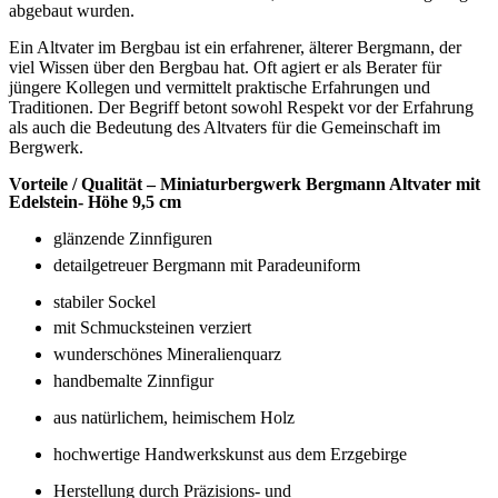
Dieses Miniaturbergwerk ist mit echtem Eisenerz sowie Amethysten
und anderen Schmucksteinen verziert,welche früher im Erzgebirge
abgebaut wurden.
Ein Altvater im Bergbau ist ein erfahrener, älterer Bergmann, der
viel Wissen über den Bergbau hat. Oft agiert er als Berater für
jüngere Kollegen und vermittelt praktische Erfahrungen und
Traditionen. Der Begriff betont sowohl Respekt vor der Erfahrung
als auch die Bedeutung des Altvaters für die Gemeinschaft im
Bergwerk.
Vorteile / Qualität –
Miniaturbergwerk
Bergmann
Altvater
mit
Edelstein
- Höhe
9
,5
cm
glänzende Zinnfiguren
detailgetreuer Bergmann mit Paradeuniform
stabiler Sockel
mit Schmucksteinen verziert
wunderschönes Mineralienquarz
handbemalte Zinnfigur
aus natürlichem, heimischem Holz