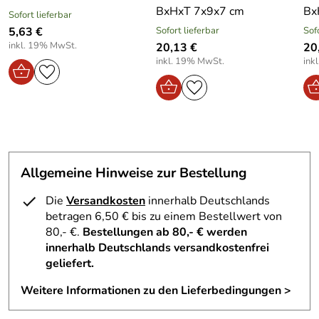
festlich gedeckten Tisch, im Wohnzimmer oder im
BxHxT 7x9x7 cm
Bx
Sofort lieferbar
Eingangsbereich – er zieht alle Blicke auf sich und
5,63 €
Sofort lieferbar
Sof
verbreitet weihnachtlichen Zauber. Als Teil der Kollektion
inkl. 19% MwSt.
20,13 €
20
Räuchermänner Schneemänner
ergänzt er Ihre
inkl. 19% MwSt.
ink
Weihnachtsdekoration auf stilvolle Weise.
Technische Daten / Eigenschaften – Räucherschneemann
mit Zylinder, Schaufel und Ringelbaum – Höhe ca. 13 cm
Maße:
BxHxT ca. 9 x 13 x 7 cm
Material:
Heimisches Hartholz
Allgemeine Hinweise zur Bestellung
Farbe:
Naturbelassen mit dezenten Farbakzenten
Räucherfunktion:
Geeignet für normale Räucherkerzen
Die
Versandkosten
innerhalb Deutschlands
betragen 6,50 € bis zu einem Bestellwert von
Herstellungsort:
Erzgebirge, Deutschland
80,- €.
Bestellungen ab 80,- € werden
Hersteller:
ERZIH Ingo Heidenreich
innerhalb Deutschlands versandkostenfrei
geliefert.
Verwendung und Funktion – Räucherschneemann mit
Zylinder, Schaufel und Ringelbaum – Höhe ca. 13 cm
Weitere Informationen zu den Lieferbedingungen >
Der Räucherschneemann ist nicht nur ein dekoratives