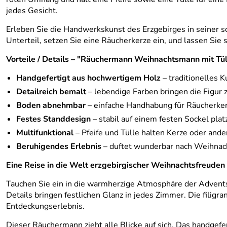
jedes Gesicht.
Erleben Sie die Handwerkskunst des Erzgebirges in seiner sc
Unterteil, setzen Sie eine Räucherkerze ein, und lassen Sie
Vorteile / Details – "Räuchermann Weihnachtsmann mit T
Handgefertigt aus hochwertigem Holz
– traditionelles 
Detailreich bemalt
– lebendige Farben bringen die Figur 
Boden abnehmbar
– einfache Handhabung für Räucherke
Festes Standdesign
– stabil auf einem festen Sockel platz
Multifunktional
– Pfeife und Tülle halten Kerze oder and
Beruhigendes Erlebnis
– duftet wunderbar nach Weihna
Eine Reise in die Welt erzgebirgischer Weihnachtsfreuden
Tauchen Sie ein in die warmherzige Atmosphäre der Adven
Details bringen festlichen Glanz in jedes Zimmer. Die fil
Entdeckungserlebnis.
Dieser Räuchermann zieht alle Blicke auf sich. Das handgefer