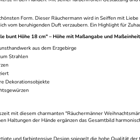
hönsten Form. Dieser Räuchermann wird in Seiffen mit Liebe a
 sich vom beruhigenden Duft verzaubern. Ein Highlight für Zuh
ülle bunt Höhe 18 cm" – Höhe mit Maßangabe und Maßeinheit
Kunsthandwerk aus dem Erzgebirge
zum Strahlen
rzen
iert
ere Dekorationsobjekte
chtsgewürzen
tszeit mit diesem charmanten "Räuchermänner Weihnachtsmänn
igranen Haltungen der Hände ergänzen das Gesamtbild harmoni
tigte und farbintensive Design spiegelt die hohe Qualität der