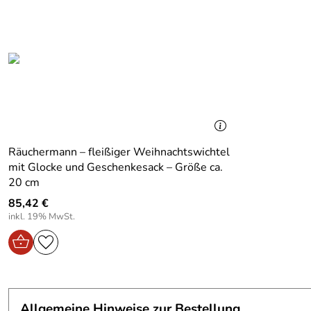
Hersteller:
Jan Stephani Räuchermann Stube
Farbe:
Bunt
Material:
Holz
Produktart:
Räuchermann
Höhe Artikel:
18
Räuchermann – fleißiger Weihnachtswichtel
mit Glocke und Geschenkesack – Größe ca.
20 cm
85,42 €
inkl. 19% MwSt.
Allgemeine Hinweise zur Bestellung