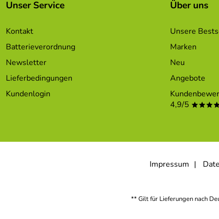
Unser Service
Über uns
Kontakt
Unsere Bests
Batterieverordnung
Marken
Newsletter
Neu
Lieferbedingungen
Angebote
Kundenlogin
Kundenbewer
4,9/5
***
Impressum
Date
** Gilt für Lieferungen nach D