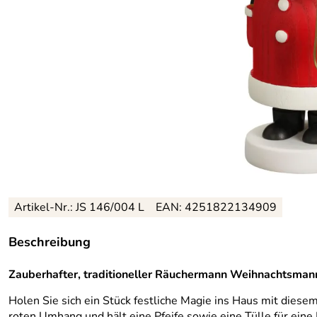
Artikel-Nr.: JS 146/004 L
EAN: 4251822134909
Beschreibung
Zauberhafter, traditioneller Räuchermann Weihnachtsmann
Holen Sie sich ein Stück festliche Magie ins Haus mit diese
roten Umhang und hält eine Pfeife sowie eine Tülle für eine