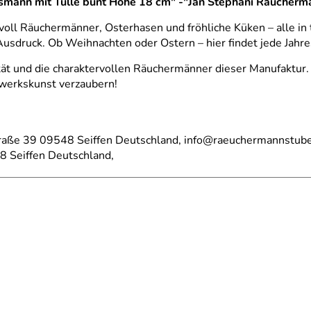
smann mit Tülle bunt Höhe 18 cm" -"Jan Stephani Räucherm
oll Räuchermänner, Osterhasen und fröhliche Küken – alle in t
sdruck. Ob Weihnachten oder Ostern – hier findet jede Jahres
ät und die charaktervollen Räuchermänner dieser Manufaktur. 
dwerkskunst verzaubern!
straße 39 09548 Seiffen Deutschland, info@raeuchermannstube
8 Seiffen Deutschland,