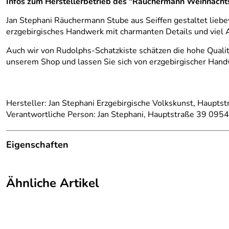
Infos zum Herstellerbetrieb des "Räuchermann Weihnacht
Jan Stephani Räuchermann Stube aus Seiffen gestaltet liebev
erzgebirgisches Handwerk mit charmanten Details und viel Au
Auch wir von Rudolphs-Schatzkiste schätzen die hohe Qualit
unserem Shop und lassen Sie sich von erzgebirgischer Han
Hersteller: Jan Stephani Erzgebirgische Volkskunst, Haupt
Verantwortliche Person: Jan Stephani, Hauptstraße 39 0954
Eigenschaften
Herkunftsland:
Deutschland
Ähnliche Artikel
Herstellungsort:
Kurort Seiffen
Herkunft:
Erzgebirge