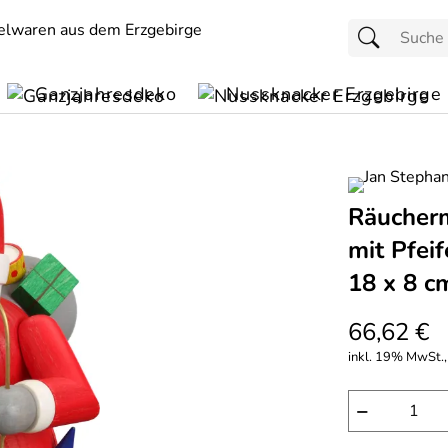
Ganzjahresdeko
Nussknacker Erzgebirge
Räucherm
mit Pfei
18 x 8 c
66,62 €
inkl. 19% MwSt.,
−