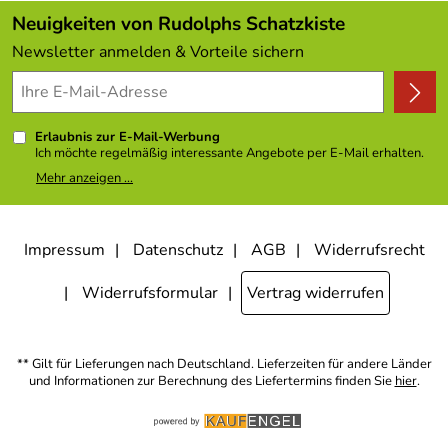
Kundenlogin
Angebote
Neuigkeiten von Rudolphs Schatzkiste
Kundenbewertungen (308)
Newsletter anmelden & Vorteile sichern
4,9/5
*****
Erlaubnis zur E-Mail-Werbung
Ich möchte regelmäßig interessante Angebote per E-Mail erhalten.
Meine E-Mail-Adresse wird nicht an andere Unternehmen
Mehr anzeigen ...
weitergegeben. Zu statistischen Zwecken wird in anonymer Form
ausgewertet, welche Links im Newsletter geklickt werden. Dabei ist
nicht erkennbar, welche konkrete Person geklickt hat. Diese
Einwilligung zur Nutzung meiner E-Mail- Adresse für Werbezwecke
kann ich jederzeit mit Wirkung für die Zukunft widerrufen, indem ich
Impressum
Datenschutz
AGB
Widerrufsrecht
den Link "Abmelden" am Ende des Newsletters anklicke oder die
Option Newsletter im Mitgliederbereich deaktiviere. Die
Datenschutzerklärung
habe ich zur Kenntnis genommen.
Widerrufsformular
Vertrag widerrufen
** Gilt für Lieferungen nach Deutschland. Lieferzeiten für andere Länder
und Informationen zur Berechnung des Liefertermins finden Sie
hier
.