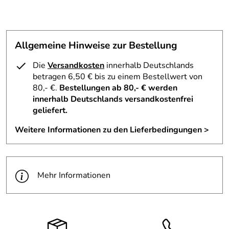
weißem Kittel
Infos zum Herstellerbetrieb des Räuchermann Zahnarzt
mit Spritze, Bohrer und weißem Kittel – Seiffener
Volkskunst eG Schauwerkstatt
Allgemeine Hinweise zur Bestellung
Die
Versandkosten
innerhalb Deutschlands
Die Seiffener Volkskunst eG aus dem Erzgebirge steht für
betragen 6,50 € bis zu einem Bestellwert von
traditionelle Handwerkskunst und lädt Besucher in ihre
80,- €.
Bestellungen ab 80,- € werden
Schauwerkstatt ein, um die Entstehung von Nussknackern,
innerhalb Deutschlands versandkostenfrei
Räuchermännchen, Engeln und Pyramiden hautnah zu
geliefert.
erleben. Wir von
www.rudolphs-schatzkiste.de
schätzen
die Möglichkeit, diese Kunstfertigkeit direkt mitzuerleben.
Weitere Informationen zu den Lieferbedingungen >
Entdecken Sie die Vielfalt der erzgebirgischen Holzkunst
in unserem Shop.
Mehr Informationen
Hersteller: Seiffener Volkskunst eG , Bahnhofstraße 12
09548 Seiffen , email@schauwerkstatt.de
Verantwortliche Person: Andreas Bilz, Sven Reichl ,
Bahnhofstraße 12 09548 Seiffen ,