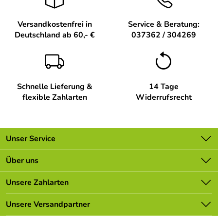
Versandkostenfrei in
Service & Beratung:
Deutschland ab 60,- €
037362 / 304269
Schnelle Lieferung &
14 Tage
flexible Zahlarten
Widerrufsrecht
Unser Service
Kontakt
Über uns
Batterieverordnung
Unsere Bestseller
Unsere Zahlarten
Newsletter
Marken
Lieferbedingungen
Unsere Versandpartner
Neu