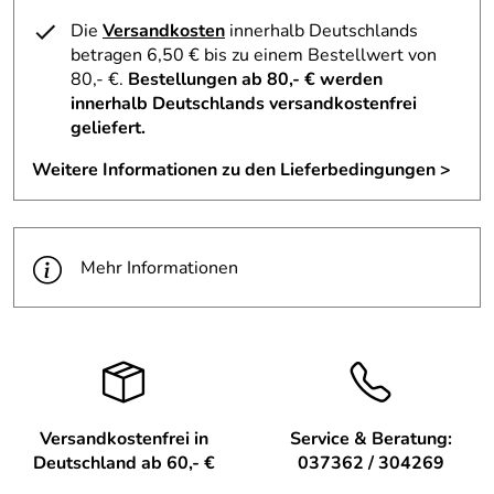
Herstellungsort: Kurort Seiffen, Erzgebirge
Die
Versandkosten
innerhalb Deutschlands
betragen 6,50 € bis zu einem Bestellwert von
Verwendung & Funktion – Schwibbogen Seiffen Hiemann
80,- €.
Bestellungen ab 80,- € werden
elektrisch – BxHxT ca. 70x40x5 cm
innerhalb Deutschlands versandkostenfrei
geliefert.
Einstecken, einschalten, staunen.
Dieser Schwibbogen verbreitet nicht nur Licht, sondern
Weitere Informationen zu den Lieferbedingungen >
auch Wärme und Erinnerungen an das Leben und Schaffen
im Erzgebirge.
Die Darstellung eignet sich hervorragend für
Mehr Informationen
Fensterbänke, Anrichten oder als stimmungsvolles
Highlight im Wohnzimmer.
Lieferumfang – Schwibbogen Seiffen Hiemann elektrisch
– BxHxT ca. 70x40x5 cm
1x Schwibbogen Seiffen Hiemann mit elektrischer
Beleuchtung
Versandkostenfrei in
Service & Beratung:
Anschlusskabel mit Stecker & Schalter
Deutschland ab 60,- €
037362 / 304269
Lieferung in stabilem Karton