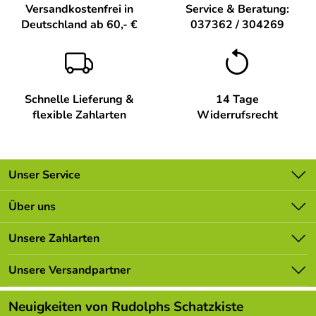
Versandkostenfrei in
Service & Beratung:
Deutschland ab 60,- €
037362 / 304269
Hersteller: Gunter Flath Miniaturen, Deutschneudorfer
Str. 24 09548 Kurort Seiffen, stuebelmacher-flath@t-
online.de
Verantwortliche Person: Gunter Flath, Deutschneudorfer
Schnelle Lieferung &
14 Tage
Str. 24 09548 Kurort Seiffen,
flexible Zahlarten
Widerrufsrecht
Unser Service
Kontakt
Über uns
Batterieverordnung
Unsere Bestseller
Unsere Zahlarten
Newsletter
Marken
Lieferbedingungen
Unsere Versandpartner
Neu
Kundenlogin
Angebote
Neuigkeiten von Rudolphs Schatzkiste