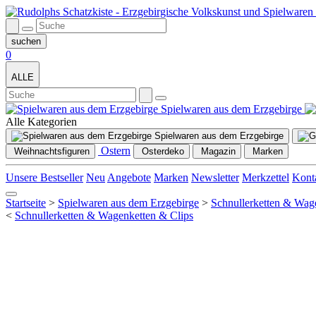
0
ALLE
Spielwaren aus dem Erzgebirge
Weihnachtsdeko
Alle Kategorien
Spielwaren aus dem Erzgebirge
Ostern
Weihnachtsfiguren
Unsere Bestseller
Neu
Angebote
Marken
Newsletter
Merkzettel
Kont
Startseite
>
Spielwaren aus dem Erzgebirge
>
Schnullerketten & Wag
<
Schnullerketten & Wagenketten & Clips