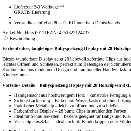
In den Warenkorb
Lieferzeit: 2-3 Werktage **
GRATIS
Lieferung
Versandkostenfrei ab 80,- EURO innerhalb Deutschlands
Artikel-Nr.: Hess 00121
EAN: 4251822124733
Beschreibung
Farbenfrohes, langlebiges Babyspielzeug Display mit 28 Holzcli
Dieses wunderbare Display zeigt 28 liebevoll gefertigte Clips aus ho
leichtes Öffnen und Schließen, perfekt zum Befestigen der Schnullerket
Kombination aus modernem Design und traditioneller Handwerkskunst,
Kinderzimmer.
Vorteile / Details – Babyspielzeug Display mit 28 Holzclipsen
Handgemacht aus hochwertigem Holz – kunstvolle Fertigung a
Sichere Lackierung – Farben auf Wasserbasis und ohne Lösung
Praktischer Metallclip – leicht zu öffnen und zu schließen
Farbenfrohes Display – 28 bunte Clips in strahlenden Farben
Ideal für Schnullerketten – bestens geeignet für Babys und Kle
Vielseitig einsetzbar – ideal auch für Kinderkrippen oder Förde