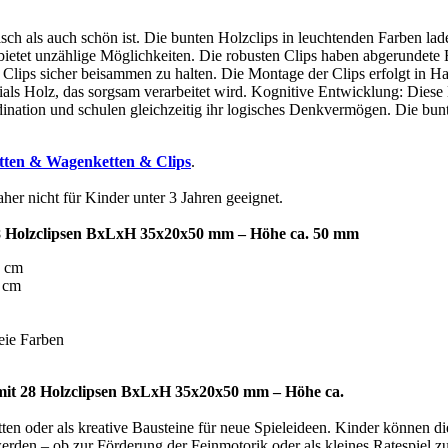
sch als auch schön ist. Die bunten Holzclips in leuchtenden Farben la
bietet unzählige Möglichkeiten. Die robusten Clips haben abgerundete 
Clips sicher beisammen zu halten. Die Montage der Clips erfolgt in Han
als Holz, das sorgsam verarbeitet wird. Kognitive Entwicklung: Diese 
ation und schulen gleichzeitig ihr logisches Denkvermögen. Die bunt
tten & Wagenketten & Clips
.
er nicht für Kinder unter 3 Jahren geeignet.
 28 Holzclipsen BxLxH 35x20x50 mm – Höhe ca. 50 mm
5 cm
2 cm
eie Farben
 mit 28 Holzclipsen BxLxH 35x20x50 mm – Höhe ca.
ten oder als kreative Bausteine für neue Spieleideen. Kinder können d