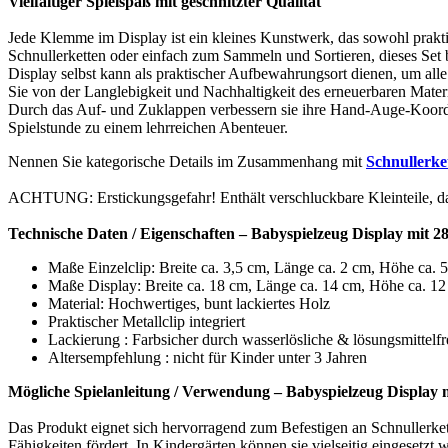
Vielfältiger Spielspaß mit geschnitzter Qualität
Jede Klemme im Display ist ein kleines Kunstwerk, das sowohl prakti
Schnullerketten oder einfach zum Sammeln und Sortieren, dieses Set 
Display selbst kann als praktischer Aufbewahrungsort dienen, um alle 
Sie von der Langlebigkeit und Nachhaltigkeit des erneuerbaren Materi
Durch das Auf- und Zuklappen verbessern sie ihre Hand-Auge-Koordin
Spielstunde zu einem lehrreichen Abenteuer.
Nennen Sie kategorische Details im Zusammenhang mit
Schnullerke
ACHTUNG: Erstickungsgefahr! Enthält verschluckbare Kleinteile, dah
Technische Daten / Eigenschaften – Babyspielzeug Display mit
Maße Einzelclip: Breite ca. 3,5 cm, Länge ca. 2 cm, Höhe ca. 
Maße Display: Breite ca. 18 cm, Länge ca. 14 cm, Höhe ca. 1
Material: Hochwertiges, bunt lackiertes Holz
Praktischer Metallclip integriert
Lackierung : Farbsicher durch wasserlösliche & lösungsmittelfr
Altersempfehlung : nicht für Kinder unter 3 Jahren
Mögliche Spielanleitung / Verwendung – Babyspielzeug Display
Das Produkt eignet sich hervorragend zum Befestigen an Schnullerket