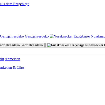
Ganzjahresdeko
Nussknac
Ganzjahresdeko
Nussknacker E
Osterdeko
Magazin
Marken
akt
Anmelden
enketten & Clips