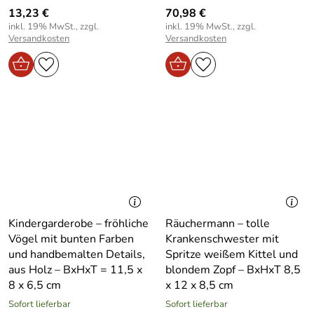
13,23 €
70,98 €
inkl. 19% MwSt., zzgl.
inkl. 19% MwSt., zzgl.
Versandkosten
Versandkosten
Kindergarderobe – fröhliche
Räuchermann – tolle
Vögel mit bunten Farben
Krankenschwester mit
und handbemalten Details,
Spritze weißem Kittel und
aus Holz – BxHxT = 11,5 x
blondem Zopf – BxHxT 8,5
8 x 6,5 cm
x 12 x 8,5 cm
Sofort lieferbar
Sofort lieferbar