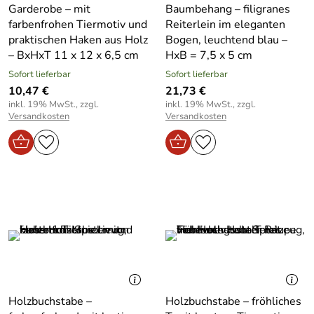
Garderobe – mit
Baumbehang – filigranes
farbenfrohen Tiermotiv und
Reiterlein im eleganten
praktischen Haken aus Holz
Bogen, leuchtend blau –
– BxHxT 11 x 12 x 6,5 cm
HxB = 7,5 x 5 cm
Sofort lieferbar
Sofort lieferbar
10,47 €
21,73 €
inkl. 19% MwSt., zzgl.
inkl. 19% MwSt., zzgl.
Versandkosten
Versandkosten
Holzbuchstabe –
Holzbuchstabe – fröhliches