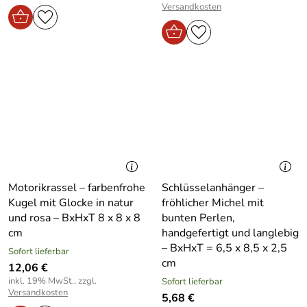
Versandkosten
Motorikrassel – farbenfrohe
Schlüsselanhänger –
Kugel mit Glocke in natur
fröhlicher Michel mit
und rosa – BxHxT 8 x 8 x 8
bunten Perlen,
cm
handgefertigt und langlebig
– BxHxT = 6,5 x 8,5 x 2,5
Sofort lieferbar
cm
12,06 €
inkl. 19% MwSt., zzgl.
Sofort lieferbar
Versandkosten
5,68 €