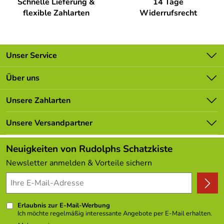
Schnelle Lieferung &
14 Tage
flexible Zahlarten
Widerrufsrecht
Unser Service
Kontakt
Über uns
Batterieverordnung
Unsere Bestseller
Unsere Zahlarten
Newsletter
Marken
Lieferbedingungen
Unsere Versandpartner
Neu
Kundenlogin
Angebote
Neuigkeiten von Rudolphs Schatzkiste
Kundenbewertungen (308)
Newsletter anmelden & Vorteile sichern
4,9/5
*****
Erlaubnis zur E-Mail-Werbung
Ich möchte regelmäßig interessante Angebote per E-Mail erhalten.
Meine E-Mail-Adresse wird nicht an andere Unternehmen