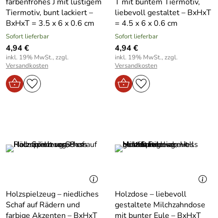
farbenfrohes J mit lustigem
T mit buntem Tiermotiv,
Tiermotiv, bunt lackiert –
liebevoll gestaltet – BxHxT
BxHxT = 3.5 x 6 x 0.6 cm
= 4.5 x 6 x 0.6 cm
Sofort lieferbar
Sofort lieferbar
4,94 €
4,94 €
inkl. 19% MwSt., zzgl.
inkl. 19% MwSt., zzgl.
Versandkosten
Versandkosten
Holzspielzeug – niedliches
Holzdose – liebevoll
Schaf auf Rädern und
gestaltete Milchzahndose
farbige Akzenten – BxHxT
mit bunter Eule – BxHxT