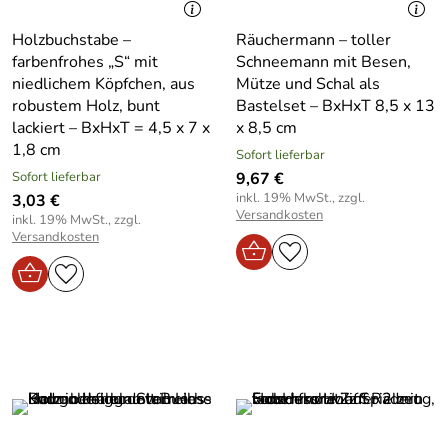
Holzbuchstabe –
Räuchermann – toller
farbenfrohes „S“ mit
Schneemann mit Besen,
niedlichem Köpfchen, aus
Mütze und Schal als
robustem Holz, bunt
Bastelset – BxHxT 8,5 x 13
lackiert – BxHxT = 4,5 x 7 x
x 8,5 cm
1,8 cm
Sofort lieferbar
Sofort lieferbar
9,67 €
inkl. 19% MwSt., zzgl.
3,03 €
Versandkosten
inkl. 19% MwSt., zzgl.
Versandkosten