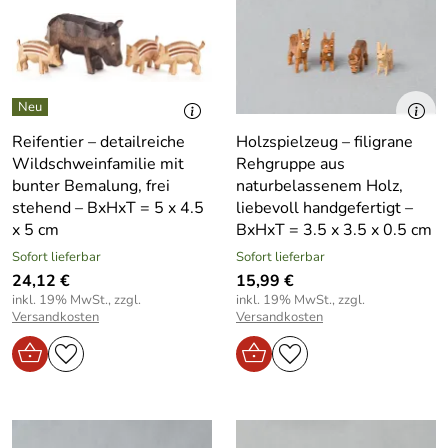
Reifentier – detailreiche
Holzspielzeug – filigrane
Wildschweinfamilie mit
Rehgruppe aus
bunter Bemalung, frei
naturbelassenem Holz,
stehend – BxHxT = 5 x 4.5
liebevoll handgefertigt –
x 5 cm
BxHxT = 3.5 x 3.5 x 0.5 cm
Sofort lieferbar
Sofort lieferbar
24,12 €
15,99 €
inkl. 19% MwSt., zzgl.
inkl. 19% MwSt., zzgl.
Versandkosten
Versandkosten