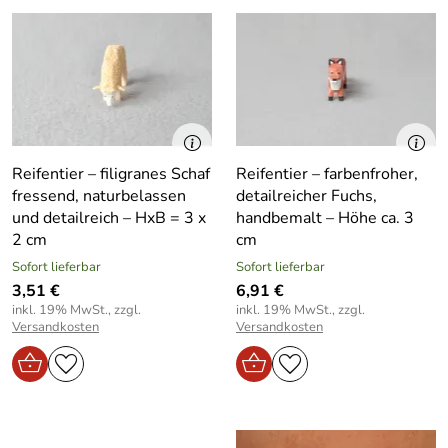
Reifentier – filigranes Schaf
Reifentier – farbenfroher,
fressend, naturbelassen
detailreicher Fuchs,
und detailreich – HxB = 3 x
handbemalt – Höhe ca. 3
2 cm
cm
Sofort lieferbar
Sofort lieferbar
3,51 €
6,91 €
inkl. 19% MwSt., zzgl.
inkl. 19% MwSt., zzgl.
Versandkosten
Versandkosten