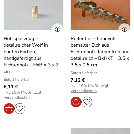
Holzspielzeug –
Reifentier – liebevoll
detailreicher Wolf in
bemalter Elch aus
bunten Farben,
Fichtenholz, farbenfroh und
handgefertigt aus
detailreich – BxHxT = 3.5 x
Fichtenholz – HxB = 3 x 2
3.5 x 0.5 cm
cm
Sofort lieferbar
Sofort lieferbar
7,12 €
inkl. 19% MwSt., zzgl.
6,11 €
Versandkosten
inkl. 19% MwSt., zzgl.
Versandkosten