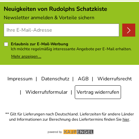
Kundenlogin
Angebote
Neuigkeiten von Rudolphs Schatzkiste
Kundenbewertungen (308)
Newsletter anmelden & Vorteile sichern
4,9/5
*****
Erlaubnis zur E-Mail-Werbung
Ich möchte regelmäßig interessante Angebote per E-Mail erhalten.
Meine E-Mail-Adresse wird nicht an andere Unternehmen
Mehr anzeigen ...
weitergegeben. Zu statistischen Zwecken wird in anonymer Form
ausgewertet, welche Links im Newsletter geklickt werden. Dabei ist
nicht erkennbar, welche konkrete Person geklickt hat. Diese
Einwilligung zur Nutzung meiner E-Mail- Adresse für Werbezwecke
kann ich jederzeit mit Wirkung für die Zukunft widerrufen, indem ich
Impressum
Datenschutz
AGB
Widerrufsrecht
den Link "Abmelden" am Ende des Newsletters anklicke oder die
Option Newsletter im Mitgliederbereich deaktiviere. Die
Datenschutzerklärung
habe ich zur Kenntnis genommen.
Widerrufsformular
Vertrag widerrufen
** Gilt für Lieferungen nach Deutschland. Lieferzeiten für andere Länder
und Informationen zur Berechnung des Liefertermins finden Sie
hier
.