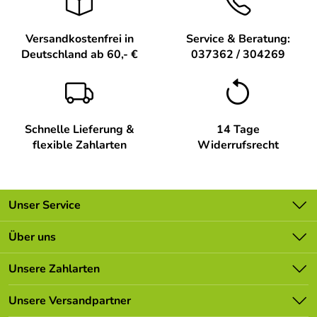
Versandkostenfrei in
Service & Beratung:
Deutschland ab 60,- €
037362 / 304269
Schnelle Lieferung &
14 Tage
flexible Zahlarten
Widerrufsrecht
Unser Service
Kontakt
Über uns
Batterieverordnung
Unsere Bestseller
Unsere Zahlarten
Newsletter
Marken
Lieferbedingungen
Unsere Versandpartner
Neu