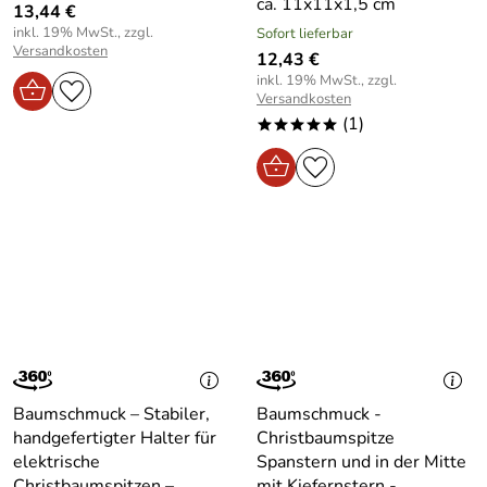
ca. 11x11x1,5 cm
13,44 €
inkl. 19% MwSt., zzgl.
Sofort lieferbar
Versandkosten
12,43 €
inkl. 19% MwSt., zzgl.
Versandkosten
(1)
*****
Baumschmuck – Stabiler,
Baumschmuck -
handgefertigter Halter für
Christbaumspitze
elektrische
Spanstern und in der Mitte
Christbaumspitzen –
mit Kiefernstern -