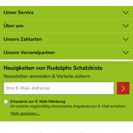
Unser Service
Kontakt
Über uns
Batterieverordnung
Unsere Bestseller
Unsere Zahlarten
Newsletter
Marken
Lieferbedingungen
Unsere Versandpartner
Neu
Kundenlogin
Angebote
Neuigkeiten von Rudolphs Schatzkiste
Kundenbewertungen (308)
Newsletter anmelden & Vorteile sichern
4,9/5
*****
Erlaubnis zur E-Mail-Werbung
Ich möchte regelmäßig interessante Angebote per E-Mail erhalten.
Meine E-Mail-Adresse wird nicht an andere Unternehmen
Mehr anzeigen ...
weitergegeben. Zu statistischen Zwecken wird in anonymer Form
ausgewertet, welche Links im Newsletter geklickt werden. Dabei ist
nicht erkennbar, welche konkrete Person geklickt hat. Diese
Einwilligung zur Nutzung meiner E-Mail- Adresse für Werbezwecke
kann ich jederzeit mit Wirkung für die Zukunft widerrufen, indem ich