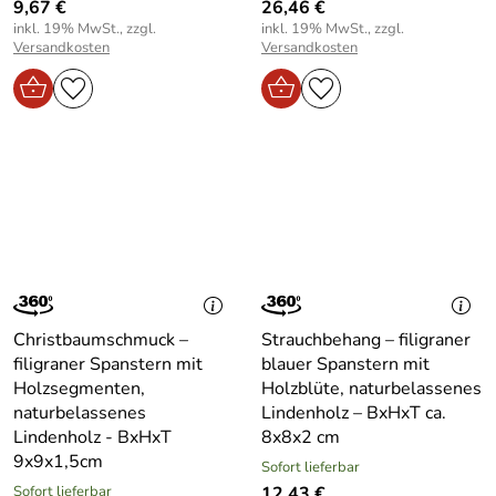
9,67 €
26,46 €
inkl. 19% MwSt., zzgl.
inkl. 19% MwSt., zzgl.
Versandkosten
Versandkosten
Christbaumschmuck –
Strauchbehang – filigraner
filigraner Spanstern mit
blauer Spanstern mit
Holzsegmenten,
Holzblüte, naturbelassenes
naturbelassenes
Lindenholz – BxHxT ca.
Lindenholz - BxHxT
8x8x2 cm
9x9x1,5cm
Sofort lieferbar
Sofort lieferbar
12,43 €