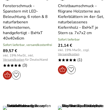
Fensterschmuck -
Christbaumschmuck –
Spanstern mit LED-
filigrane Holzsterne aus
Beleuchtung, 6 roten & 8
Kieferblättern im 4er-Set,
naturfarbenen
naturbelassenes
Kiefernsternen,
Kiefernholz – BxHxT je
handgefertigt - BxHxT
Stern ca. 7x7x2 cm
40x40x6cm
Sofort lieferbar
Sofort lieferbar, versandkostenfrei
21,14 €
inkl. 19% MwSt., zzgl.
89,57 €
Versandkosten
inkl. 19% MwSt., inkl.
(1)
Versandkosten
für Deutschland
*****
(3)
*****