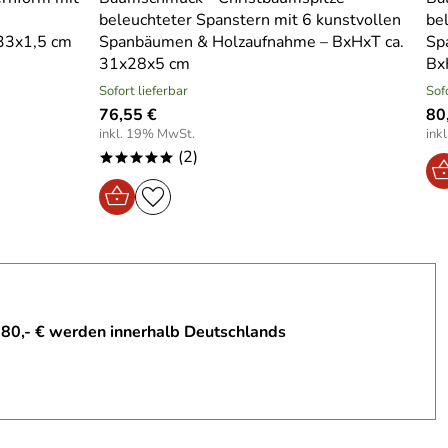
beleuchteter Spanstern mit 6 kunstvollen
be
33x1,5 cm
Spanbäumen & Holzaufnahme – BxHxT ca.
Sp
31x28x5 cm
Bx
Sofort lieferbar
Sof
76,55 €
80
inkl. 19% MwSt.
ink
(2)
*****
 80,- € werden innerhalb Deutschlands