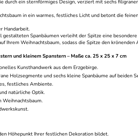
ie durch ein sternförmiges Design, verziert mit sechs filigr
htsbaum in ein warmes, festliches Licht und betont die feinen
er Handarbeit.
l gestalteten Spanbäumen verleiht der Spitze eine besondere 
 auf Ihrem Weihnachtsbaum, sodass die Spitze den krönenden A
lzstern und kleinem Spanstern – Maße ca. 25 x 25 x 7 cm
ionelles Kunsthandwerk aus dem Erzgebirge.
grane Holzsegmente und sechs kleine Spanbäume auf beiden Se
es, festliches Ambiente.
und natürliche Optik.
em Weihnachtsbaum.
ndwerkskunst.
den Höhepunkt Ihrer festlichen Dekoration bildet.