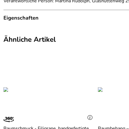
Verantwortliche Person: Martina Rudolph, Glashüttenweg 2
Eigenschaften
Herkunftsland:
Deutschland
Ähnliche Artikel
Herstellungsort:
Kurort Seiffen
Herkunft:
Erzgebirge
Hersteller:
Baum- und Fensterschmuck Martina 
Farbe:
Natur
Material:
Holz
Produktart:
Christbaumspitze
Baumschmuck - Filigrane, handgefertigte
Baumbehang – d