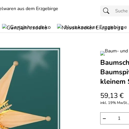
Ganzjahresdeko
Nussknacker Erzgebirge
Baumschm
Baumspit
kleinem 
59,13 €
inkl. 19% MwSt.,
−