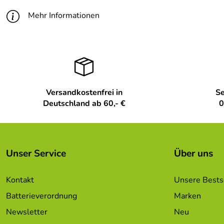
Mehr Informationen
Versandkostenfrei in
Se
Deutschland ab 60,- €
0
Unser Service
Über uns
Kontakt
Unsere Bests
Batterieverordnung
Marken
Newsletter
Neu