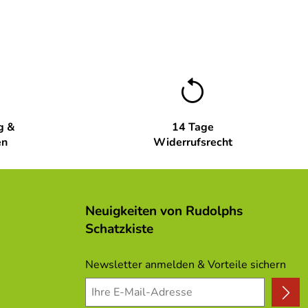
g &
14 Tage
en
Widerrufsrecht
Neuigkeiten von Rudolphs
Schatzkiste
Newsletter anmelden & Vorteile sichern