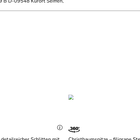
9 B D-09548 Kurort Seiffen,
Rudolph
etailreicher Schlitten mit
Christbaumspitze – filigrane St