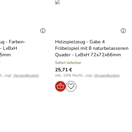
ug - Farben-
Holzspielzeug - Gabe 4
 - LxBxH
Fröbelspiel mit 8 naturbelassenen
35mm
Quader - LxBxH 72x72x66mm
r
Sofort lieferbar
25,71 €
., zzgl.
Versandkosten
inkl. 19% MwSt., zzgl.
Versandkosten