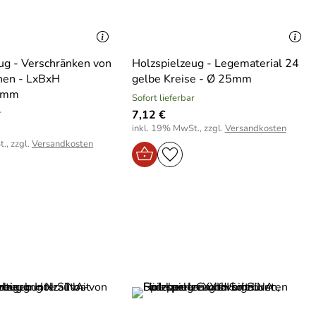
ug - Verschränken von
Holzspielzeug - Legematerial 24
nen - LxBxH
gelbe Kreise - Ø 25mm
0mm
Sofort lieferbar
r
7,12 €
inkl. 19% MwSt., zzgl.
Versandkosten
., zzgl.
Versandkosten