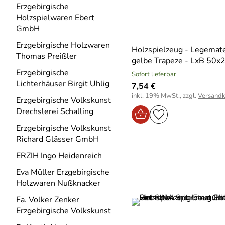
Erzgebirgische
Holzspielwaren Ebert
GmbH
Erzgebirgische Holzwaren
Holzspielzeug - Legemate
Thomas Preißler
gelbe Trapeze - LxB 50
Erzgebirgische
Sofort lieferbar
Lichterhäuser Birgit Uhlig
7,54 €
inkl. 19% MwSt., zzgl.
Versandk
Erzgebirgische Volkskunst
Drechslerei Schalling
Erzgebirgische Volkskunst
Richard Glässer GmbH
ERZIH Ingo Heidenreich
Eva Müller Erzgebirgische
Holzwaren Nußknacker
Fa. Volker Zenker
Erzgebirgische Volkskunst