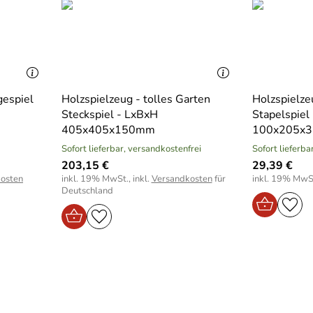
gespiel
Holzspielzeug - tolles Garten
Holzspielze
Steckspiel - LxBxH
Stapelspiel
405x405x150mm
100x205x
Sofort lieferbar, versandkostenfrei
Sofort lieferba
203,15 €
29,39 €
osten
inkl. 19% MwSt., inkl.
Versandkosten
für
inkl. 19% MwSt
Deutschland