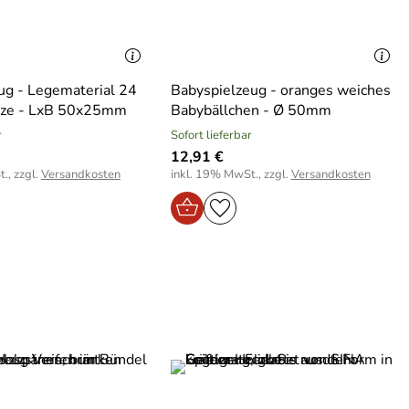
ug - Legematerial 24
Babyspielzeug - oranges weiches
eze - LxB 50x25mm
Babybällchen - Ø 50mm
r
Sofort lieferbar
12,91 €
., zzgl.
Versandkosten
inkl. 19% MwSt., zzgl.
Versandkosten