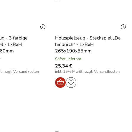
g - 3 farbige
Holzspielzeug - Steckspiel „Da
el - LxBxH
hindurch“ - LxBxH
160mm
265x190x55mm
r
Sofort lieferbar
25,34 €
., zzgl.
Versandkosten
inkl. 19% MwSt., zzgl.
Versandkosten