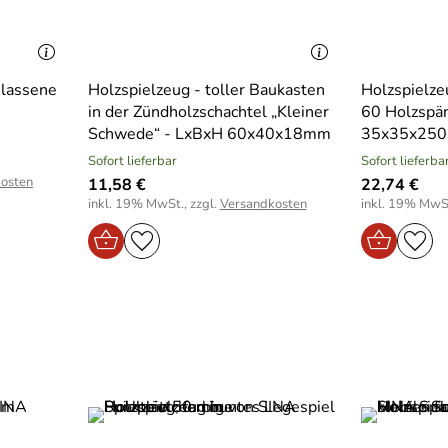
elassene
Holzspielzeug - toller Baukasten
Holzspielze
in der Zündholzschachtel „Kleiner
60 Holzspä
Schwede“ - LxBxH 60x40x18mm
35x35x25
Sofort lieferbar
Sofort lieferba
osten
11,58 €
22,74 €
inkl. 19% MwSt., zzgl.
Versandkosten
inkl. 19% MwSt