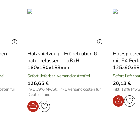
ben-
Holzspielzeug - Fröbelgaben 6
Holzspielze
naturbelassen - LxBxH
mit 54 Perl
180x180x183mm
125x90x5
rei
Sofort lieferbar, versandkostenfrei
Sofort lieferba
126,65 €
20,13 €
osten
für
inkl. 19% MwSt., inkl.
Versandkosten
für
inkl. 19% MwSt
Deutschland