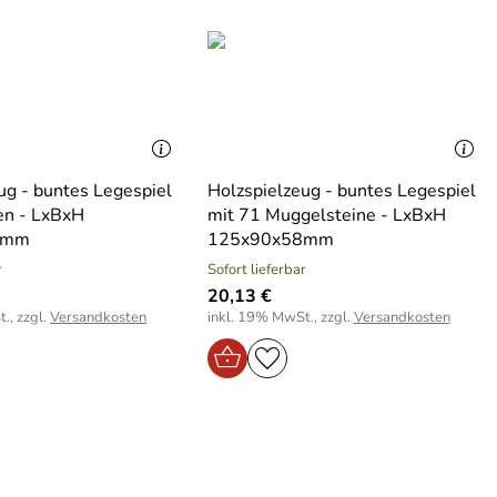
ug - buntes Legespiel
Holzspielzeug - buntes Legespiel
en - LxBxH
mit 71 Muggelsteine - LxBxH
8mm
125x90x58mm
r
Sofort lieferbar
20,13 €
., zzgl.
Versandkosten
inkl. 19% MwSt., zzgl.
Versandkosten