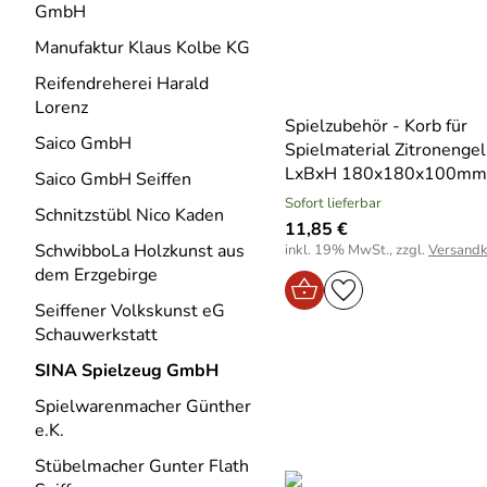
GmbH
Manufaktur Klaus Kolbe KG
Reifendreherei Harald
Lorenz
Spielzubehör - Korb für
Saico GmbH
Spielmaterial Zitronengel
LxBxH 180x180x100mm
Saico GmbH Seiffen
Sofort lieferbar
Schnitzstübl Nico Kaden
11,85 €
SchwibboLa Holzkunst aus
inkl. 19% MwSt., zzgl.
Versandk
dem Erzgebirge
Seiffener Volkskunst eG
Schauwerkstatt
SINA Spielzeug GmbH
Spielwarenmacher Günther
e.K.
Stübelmacher Gunter Flath