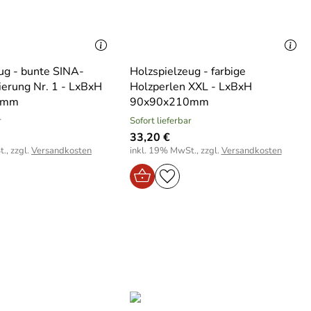
ug - bunte SINA-
Holzspielzeug - farbige
ierung Nr. 1 - LxBxH
Holzperlen XXL - LxBxH
0mm
90x90x210mm
r
Sofort lieferbar
33,20 €
., zzgl.
Versandkosten
inkl. 19% MwSt., zzgl.
Versandkosten