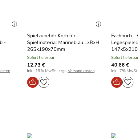
Spielzubehör Korb für
Fachbuch - 
b -
Spielmaterial Marineblau LxBxH
Legespielsc
265x190x70mm
147x5x21
Sofort lieferbar
Sofort lieferba
12,73 €
40,66 €
osten
inkl. 19% MwSt., zzgl.
Versandkosten
inkl. 7% MwSt.