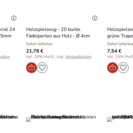
rial 24
Holzspielzeug - 20 bunte
Holzspielze
x25mm
Fädelperlen aus Holz - Ø 4cm
grüne Trap
Sofort lieferbar
Sofort lieferba
21,78 €
7,54 €
osten
inkl. 19% MwSt., zzgl.
Versandkosten
inkl. 19% MwSt