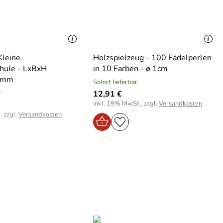
Kleine
Holzspielzeug - 100 Fädelperlen
hule - LxBxH
in 10 Farben - ø 1cm
0mm
Sofort lieferbar
r
12,91 €
inkl. 19% MwSt., zzgl.
Versandkosten
, zzgl.
Versandkosten