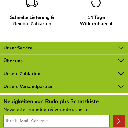
Schnelle Lieferung &
14 Tage
flexible Zahlarten
Widerrufsrecht
Unser Service
Kontakt
Über uns
Batterieverordnung
Unsere Bestseller
Unsere Zahlarten
Newsletter
Marken
Lieferbedingungen
Unsere Versandpartner
Neu
Kundenlogin
Angebote
Neuigkeiten von Rudolphs Schatzkiste
Kundenbewertungen (308)
Newsletter anmelden & Vorteile sichern
4,9/5
*****