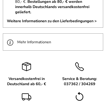
80,- €.
Bestellungen ab 80,- € werden
17 cm
innerhalb Deutschlands versandkostenfrei
Maße: Länge 7,5 cm, Breite 3,5 cm, Höhe 17 cm
geliefert.
Material: Buchenholz
Weitere Informationen zu den Lieferbedingungen >
Farbe: Bunt lackiert
Befestigung: Metallclip zur einfachen Fixierung
Herstellung: Handgefertigt im Erzgebirge, Deutschland
Mehr Informationen
Spielzeugart: Clipfigur
Altersempfehlung: Ab 3 Monate
Versandkostenfrei in
Service & Beratung:
Deutschland ab 60,- €
037362 / 304269