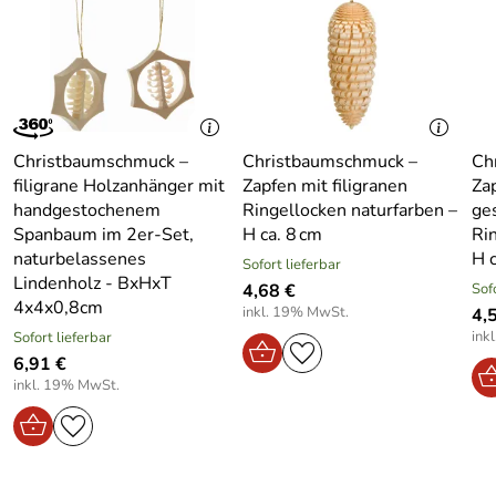
In der Kategorie
Christbaumschmuck Baumbehang
gehört er zu den kleinen, feinen Highlights – ideal auch
zum Sammeln oder als liebevolles Mitbringsel zur
Adventszeit.
Technische Daten / Eigenschaften – Christbaumschmuck
Christbaumschmuck –
Christbaumschmuck –
Ch
Holzstern Erzgebirge – ø ca. 4 cm
filigrane Holzanhänger mit
Zapfen mit filigranen
Za
handgestochenem
Ringellocken naturfarben –
ge
Durchmesser: ø ca. 4 cm
Spanbaum im 2er-Set,
H ca. 8 cm
Ri
Material: Kiefernholz
naturbelassenes
H c
Sofort lieferbar
Farbe: Natur
Lindenholz - BxHxT
4,68 €
Sof
4x4x0,8cm
Verarbeitung: Handgearbeitet, traditionell
inkl. 19% MwSt.
4,
ink
Sofort lieferbar
Motiv: Ringelbäumchen im Holzrahmen
6,91 €
Herkunft: Kurort Seiffen / Erzgebirge
inkl. 19% MwSt.
Bereich: Innenbereich
Aufhängung: Mit Faden
Verwendung & Funktion – Christbaumschmuck Holzstern