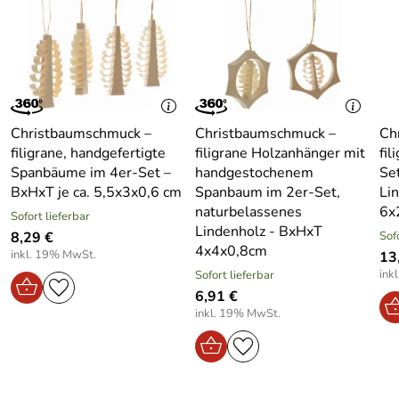
Durch seine feine Machart eignet er sich auch perfekt zum
Kombinieren mit Strohsternen, Glaskugeln oder anderen
Holzornamenten.
In der Kategorie
Christbaumschmuck Baumbehang
zählt
dieser Zapfen zu den klassischsten Formen des
erzgebirgischen Kunsthandwerks – ein echtes
Christbaumschmuck –
Christbaumschmuck –
Ch
Liebhaberstück.
filigrane, handgefertigte
filigrane Holzanhänger mit
fi
Spanbäume im 4er-Set –
handgestochenem
Se
Technische Daten / Eigenschaften – Christbaumschmuck
BxHxT je ca. 5,5x3x0,6 cm
Spanbaum im 2er-Set,
Li
Baumbehang – Höhe ca. 6 cm
naturbelassenes
6x
Sofort lieferbar
Lindenholz - BxHxT
8,29 €
Sof
Maße: Höhe ca. 6 cm
4x4x0,8cm
inkl. 19% MwSt.
13
Material: Kiefernholz
ink
Sofort lieferbar
Farbe: Natur
6,91 €
Gewicht: ca. 6 g
inkl. 19% MwSt.
Motiv: Zapfen mit Ringellocken
Herkunft: Seiffen / Erzgebirge
Bereich: Innenbereich