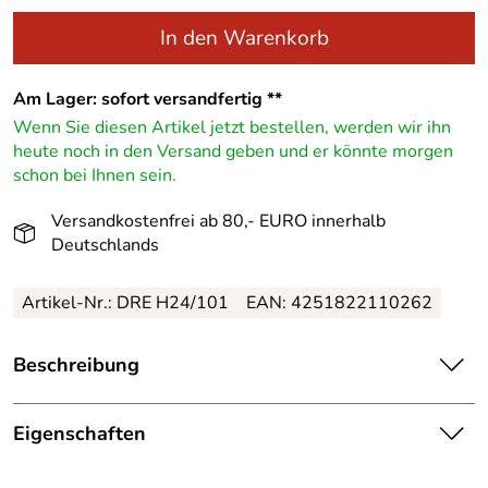
In den Warenkorb
Am Lager: sofort versandfertig **
Wenn Sie diesen Artikel jetzt bestellen, werden wir ihn
heute noch in den Versand geben und er könnte morgen
schon bei Ihnen sein.
Versandkostenfrei ab 80,- EURO innerhalb
Deutschlands
Artikel-Nr.: DRE H24/101
EAN: 4251822110262
Beschreibung
Lichterhaus Seiffener Kirche klein OHNE Leuchtmittel –
Höhe ca. 14,5 cm
Eigenschaften
Dieses fein gearbeitete
Lichterhaus Seiffener Kirche
Herkunftsland:
Deutschland