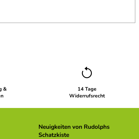
g &
14 Tage
en
Widerrufsrecht
Neuigkeiten von Rudolphs
Schatzkiste