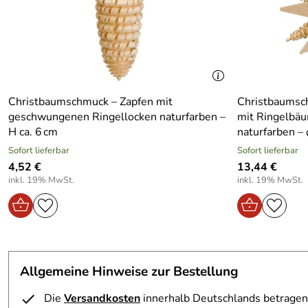
Breite Artikel:
12
Höhe Artikel:
4.5
Gewicht in kg Artikel ohne vp:
0.12
Christbaumschmuck – Zapfen mit
Christbaumsch
geschwungenen Ringellocken naturfarben –
mit Ringelbäu
H ca. 6 cm
naturfarben –
Sofort lieferbar
Sofort lieferbar
4,52 €
13,44 €
inkl. 19% MwSt.
inkl. 19% MwSt.
Allgemeine Hinweise zur Bestellung
Die
Versandkosten
innerhalb Deutschlands betragen 