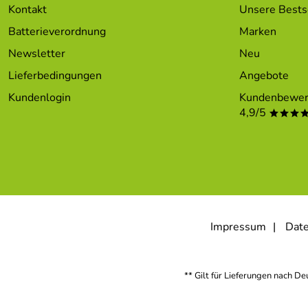
Kontakt
Unsere Bests
Batterieverordnung
Marken
Newsletter
Neu
Lieferbedingungen
Angebote
Kundenlogin
Kundenbewer
4,9/5
***
Impressum
Date
** Gilt für Lieferungen nach D