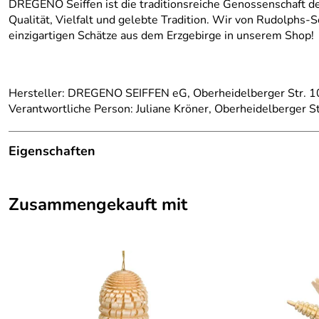
DREGENO Seiffen ist die traditionsreiche Genossenschaft d
Qualität, Vielfalt und gelebte Tradition. Wir von Rudolphs-S
einzigartigen Schätze aus dem Erzgebirge in unserem Shop!
Hersteller: DREGENO SEIFFEN eG, Oberheidelberger Str. 10
Verantwortliche Person: Juliane Kröner, Oberheidelberger S
Eigenschaften
Herkunftsland:
Deutschland
Zusammengekauft mit
Hersteller:
Großhandel Dregeno
Material:
Glas
Produktart:
Thüringer Christbaum
Tiefe Artikel:
3