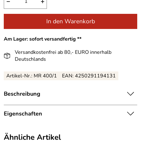
−
+
In den Warenkorb
Am Lager: sofort versandfertig **
Versandkostenfrei ab 80,- EURO innerhalb
Deutschlands
Artikel-Nr.: MR 400/1
EAN: 4250291194131
Beschreibung
Praktischer, handgefertigter Halter für
Christbaumspitzen – Größe ca. 3 cm
Eigenschaften
Dieser sorgfältig gefertigte Halter bietet Ihrer
Herkunftsland:
Deutschland
Christbaumspitze einen stabilen und sicheren Stand.
Ähnliche Artikel
Hergestellt aus heimischem, naturbelassenem Holz, fügt