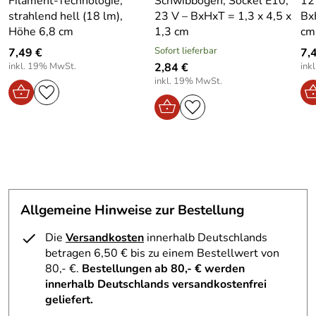
Filament-Technologie,
Schwibbögen, Sockel E10,
12
Material
: Naturbelassenes Holz
strahlend hell (18 lm),
23 V – BxHxT = 1,3 x 4,5 x
Bx
Form
: Sechseckig gefräst
Höhe 6,8 cm
1,3 cm
cm
Besonderheit
: Einfräsung für Zuleitung bei elektrischen
Sofort lieferbar
7,49 €
7,
Spitzen
inkl. 19% MwSt.
2,84 €
ink
Herstellungsort
: Kurort Seiffen, Erzgebirge,
inkl. 19% MwSt.
Deutschland
Verwendung & Funktion – Halter für Christbaumspitze –
Größe ca. 3 cm
Dieser Halter ermöglicht es, Ihre Christbaumspitze
unabhängig vom Baum dekorativ zu präsentieren. Ideal für
die Platzierung auf dem Tisch, im Regal oder auf der
Allgemeine Hinweise zur Bestellung
Fensterbank. Die stabile Konstruktion gewährleistet einen
sicheren Stand, während die eingefräste Kerbe die
Die
Versandkosten
innerhalb Deutschlands
Nutzung von elektrischen Spitzen mit Kabel erleichtert. So
betragen 6,50 € bis zu einem Bestellwert von
können Sie Ihre festliche Dekoration flexibel und stilvoll
80,- €.
Bestellungen ab 80,- € werden
gestalten.
innerhalb Deutschlands versandkostenfrei
geliefert.
Ob zur Weihnachtszeit als festlicher Blickfang oder zur