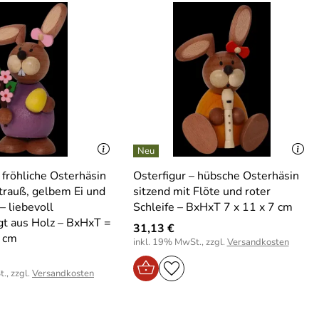
 fröhliche Osterhäsin
Osterfigur – hübsche Osterhäsin
trauß, gelbem Ei und
sitzend mit Flöte und roter
– liebevoll
Schleife – BxHxT 7 x 11 x 7 cm
gt aus Holz – BxHxT =
31,13 €
5 cm
inkl. 19% MwSt., zzgl.
Versandkosten
., zzgl.
Versandkosten