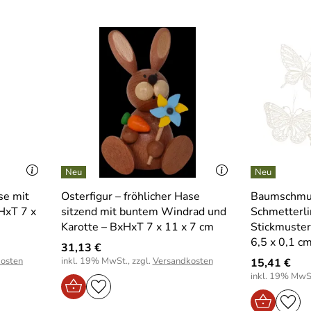
se mit
Osterfigur – fröhlicher Hase
Baumschmuck
xHxT 7 x
sitzend mit buntem Windrad und
Schmetterli
Karotte – BxHxT 7 x 11 x 7 cm
Stickmuster
6,5 x 0,1 c
31,13 €
osten
inkl. 19% MwSt., zzgl.
Versandkosten
15,41 €
inkl. 19% MwSt