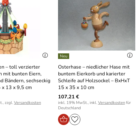
 – toll verzierter
Osterhase – niedlicher Hase mit
 mit bunten Eiern,
buntem Eierkorb und karierter
nd Bändern, sechseckig
Schleife auf Holzsockel – BxHxT
 x 13 x 9,5 cm
15 x 35 x 10 cm
107,21 €
., zzgl.
Versandkosten
inkl. 19% MwSt., inkl.
Versandkosten
für
Deutschland