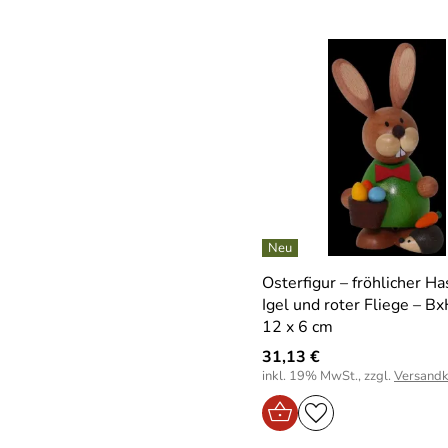
Osterfigur – fröhlicher Ha
Igel und roter Fliege – B
12 x 6 cm
31,13 €
inkl. 19% MwSt., zzgl.
Versandk