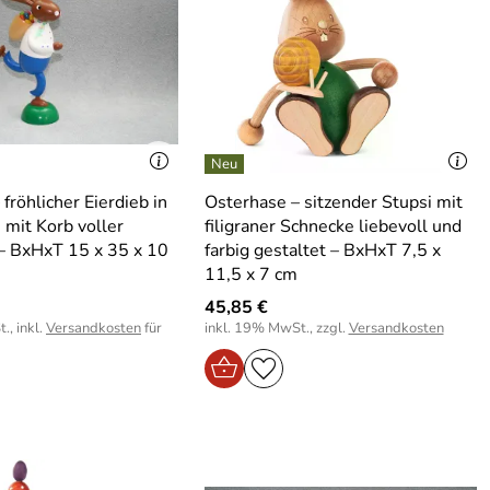
fröhlicher Eierdieb in
Osterhase – sitzender Stupsi mit
 mit Korb voller
filigraner Schnecke liebevoll und
 – BxHxT 15 x 35 x 10
farbig gestaltet – BxHxT 7,5 x
11,5 x 7 cm
45,85 €
., inkl.
Versandkosten
für
inkl. 19% MwSt., zzgl.
Versandkosten