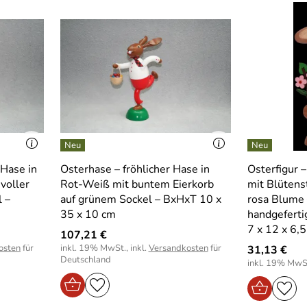
 Hase in
Osterhase – fröhlicher Hase in
Osterfigur –
voller
Rot-Weiß mit buntem Eierkorb
mit Blütens
l –
auf grünem Sockel – BxHxT 10 x
rosa Blume 
35 x 10 cm
handgeferti
7 x 12 x 6,
107,21 €
osten
für
inkl. 19% MwSt., inkl.
Versandkosten
für
31,13 €
Deutschland
inkl. 19% MwSt