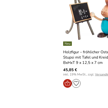
Holzfigur – fröhlicher Os
Stupsi mit Tafel und Krei
BxHxT 9 x 12,5 x 7 cm
45,85 €
inkl. 19% MwSt., zzgl.
Versandk