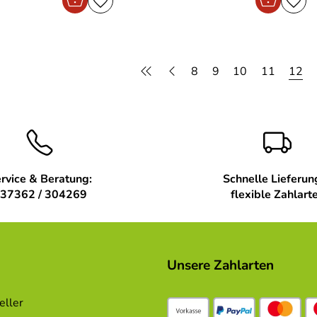
8
9
10
11
12
rvice & Beratung:
Schnelle Lieferun
37362 / 304269
flexible Zahlart
Unsere Zahlarten
eller