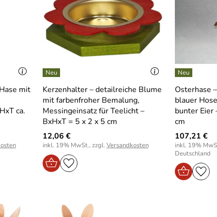
 Hase mit
Kerzenhalter – detailreiche Blume
Osterhase – 
mit farbenfroher Bemalung,
blauer Hose
HxT ca.
Messingeinsatz für Teelicht –
bunter Eier
BxHxT = 5 x 2 x 5 cm
cm
12,06 €
107,21 €
osten
inkl. 19% MwSt., zzgl.
Versandkosten
inkl. 19% MwSt
Deutschland