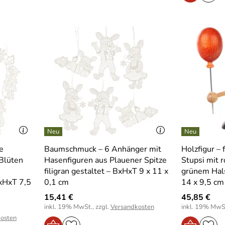
e
Baumschmuck – 6 Anhänger mit
Holzfigur – 
Blüten
Hasenfiguren aus Plauener Spitze
Stupsi mit 
filigran gestaltet – BxHxT 9 x 11 x
grünem Hals
BxHxT 7,5
0,1 cm
14 x 9,5 cm
15,41 €
45,85 €
inkl. 19% MwSt., zzgl.
Versandkosten
inkl. 19% MwSt
osten