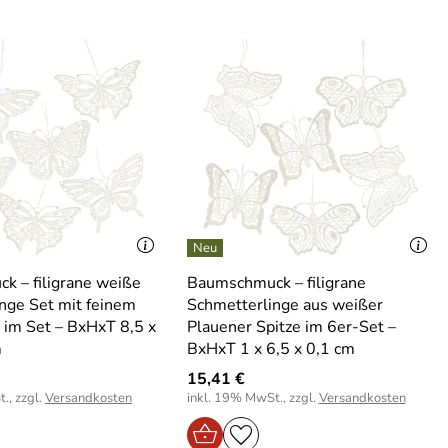
 – filigrane weiße
Baumschmuck – filigrane
nge Set mit feinem
Schmetterlinge aus weißer
 im Set – BxHxT 8,5 x
Plauener Spitze im 6er-Set –
m
BxHxT 1 x 6,5 x 0,1 cm
15,41 €
., zzgl.
Versandkosten
inkl. 19% MwSt., zzgl.
Versandkosten