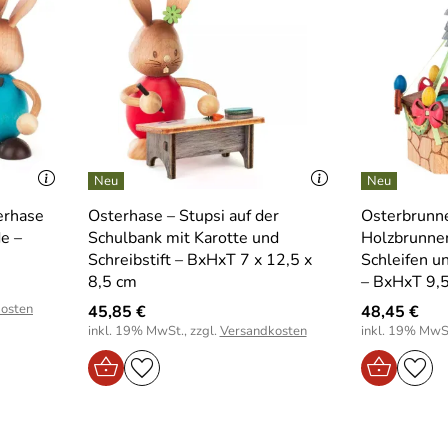
terhase
Osterhase – Stupsi auf der
Osterbrunnen
de –
Schulbank mit Karotte und
Holzbrunnen
Schreibstift – BxHxT 7 x 12,5 x
Schleifen u
8,5 cm
– BxHxT 9,5
osten
45,85 €
48,45 €
inkl. 19% MwSt., zzgl.
Versandkosten
inkl. 19% MwSt