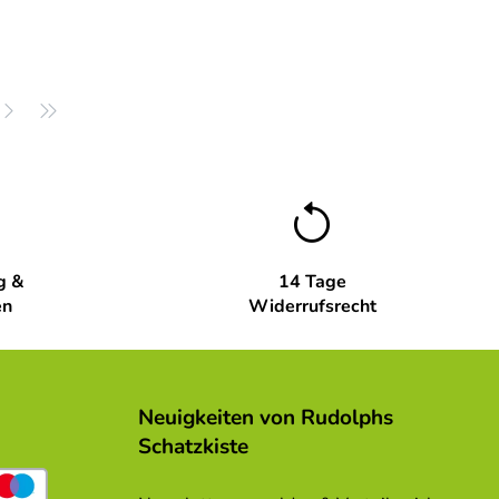
g &
14 Tage
en
Widerrufsrecht
Neuigkeiten von Rudolphs
Schatzkiste