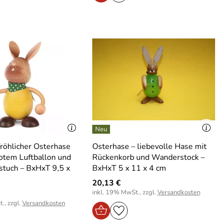
fröhlicher Osterhase
Osterhase – liebevolle Hase mit
rotem Luftballon und
Rückenkorb und Wanderstock –
tuch – BxHxT 9,5 x
BxHxT 5 x 11 x 4 cm
20,13 €
inkl. 19% MwSt., zzgl.
Versandkosten
., zzgl.
Versandkosten