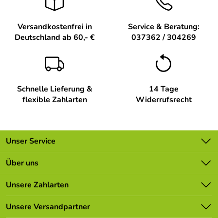
Versandkostenfrei in
Service & Beratung:
Deutschland ab 60,- €
037362 / 304269
Schnelle Lieferung &
14 Tage
flexible Zahlarten
Widerrufsrecht
Unser Service
Kontakt
Über uns
Batterieverordnung
Unsere Bestseller
Unsere Zahlarten
Newsletter
Marken
Lieferbedingungen
Unsere Versandpartner
Neu