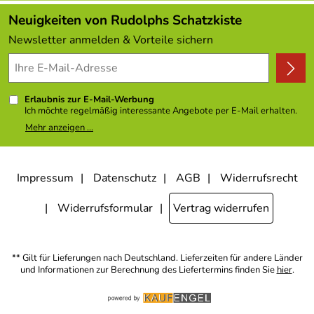
Kundenlogin
Angebote
Neuigkeiten von Rudolphs Schatzkiste
Kundenbewertungen (308)
Newsletter anmelden & Vorteile sichern
4,9/5
*****
Erlaubnis zur E-Mail-Werbung
Ich möchte regelmäßig interessante Angebote per E-Mail erhalten.
Meine E-Mail-Adresse wird nicht an andere Unternehmen
Mehr anzeigen ...
weitergegeben. Zu statistischen Zwecken wird in anonymer Form
ausgewertet, welche Links im Newsletter geklickt werden. Dabei ist
nicht erkennbar, welche konkrete Person geklickt hat. Diese
Einwilligung zur Nutzung meiner E-Mail- Adresse für Werbezwecke
kann ich jederzeit mit Wirkung für die Zukunft widerrufen, indem ich
Impressum
Datenschutz
AGB
Widerrufsrecht
den Link "Abmelden" am Ende des Newsletters anklicke oder die
Option Newsletter im Mitgliederbereich deaktiviere. Die
Datenschutzerklärung
habe ich zur Kenntnis genommen.
Widerrufsformular
Vertrag widerrufen
** Gilt für Lieferungen nach Deutschland. Lieferzeiten für andere Länder
und Informationen zur Berechnung des Liefertermins finden Sie
hier
.