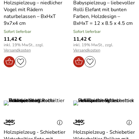
Holzspielzeug – niedlicher
Babyspielzeug – liebevoller
Vogel mit Rädern
Rolli Elefant mit bunten
naturbelassen – BxHxT
Farben, Holzdesign –
9x7x4 cm
BxHxT = 12 x 8.5 x 4.5 cm
Sofort lieferbar
Sofort lieferbar
11,42 €
11,42 €
inkl. 19% MwSt., zzgl.
inkl. 19% MwSt., zzgl.
Versandkosten
Versandkosten
Holzspielzeug - Schiebetier
Holzspielzeug - Schiebetier
Watscheltier Ente mit
Watscheltier Pelikan mit