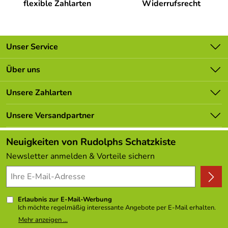
flexible Zahlarten
Widerrufsrecht
Unser Service
Kontakt
Über uns
Batterieverordnung
Unsere Bestseller
Unsere Zahlarten
Newsletter
Marken
Lieferbedingungen
Unsere Versandpartner
Neu
Kundenlogin
Angebote
Neuigkeiten von Rudolphs Schatzkiste
Kundenbewertungen (308)
Newsletter anmelden & Vorteile sichern
4,9/5
*****
Erlaubnis zur E-Mail-Werbung
Ich möchte regelmäßig interessante Angebote per E-Mail erhalten.
Meine E-Mail-Adresse wird nicht an andere Unternehmen
Mehr anzeigen ...
weitergegeben. Zu statistischen Zwecken wird in anonymer Form