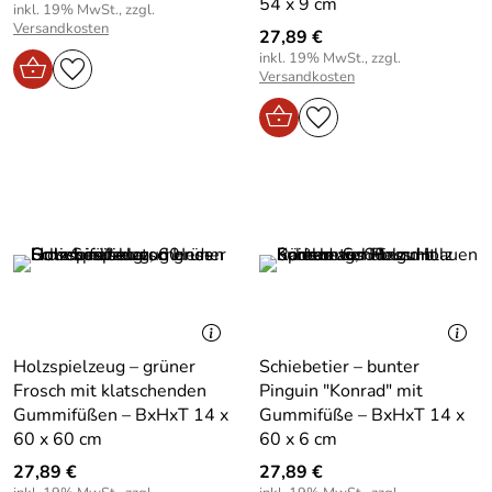
54 x 9 cm
inkl. 19% MwSt., zzgl.
Versandkosten
27,89 €
inkl. 19% MwSt., zzgl.
Versandkosten
Holzspielzeug – grüner
Schiebetier – bunter
Frosch mit klatschenden
Pinguin "Konrad" mit
Gummifüßen – BxHxT 14 x
Gummifüße – BxHxT 14 x
60 x 60 cm
60 x 6 cm
27,89 €
27,89 €