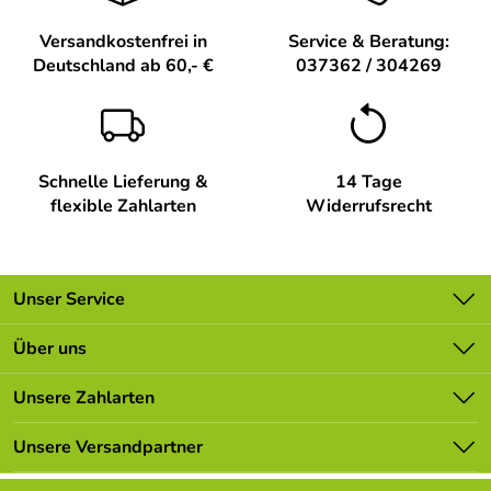
Versandkostenfrei in
Service & Beratung:
Deutschland ab 60,- €
037362 / 304269
Schnelle Lieferung &
14 Tage
flexible Zahlarten
Widerrufsrecht
Unser Service
Kontakt
Über uns
Batterieverordnung
Unsere Bestseller
Unsere Zahlarten
Newsletter
Marken
Lieferbedingungen
Unsere Versandpartner
Neu
Kundenlogin