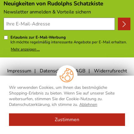
Angebote
Neuigkeiten von Rudolphs Schatzkiste
Kundenbewertungen (308)
Newsletter anmelden & Vorteile sichern
4,9/5
*****
Erlaubnis zur E-Mail-Werbung
Ich möchte regelmäßig interessante Angebote per E-Mail erhalten.
Meine E-Mail-Adresse wird nicht an andere Unternehmen
Mehr anzeigen ...
weitergegeben. Zu statistischen Zwecken wird in anonymer Form
ausgewertet, welche Links im Newsletter geklickt werden. Dabei ist
nicht erkennbar, welche konkrete Person geklickt hat. Diese
Einwilligung zur Nutzung meiner E-Mail- Adresse für Werbezwecke
kann ich jederzeit mit Wirkung für die Zukunft widerrufen, indem ich
Impressum
Datenschutz
AGB
Widerrufsrecht
den Link "Abmelden" am Ende des Newsletters anklicke oder die
Option Newsletter im Mitgliederbereich deaktiviere. Die
Datenschutzerklärung
habe ich zur Kenntnis genommen.
Widerrufsformular
Vertrag widerrufen
Wir verwenden Cookies, um Ihnen das bestmögliche
Shopping-Erlebnis zu bieten. Wenn Sie auf unserer Seite
weitersurfen, stimmen Sie der Cookie-Nutzung zu.
Datenschutzerklärung, ich stimme zu.
Ablehnen
** Gilt für Lieferungen nach Deutschland. Lieferzeiten für andere Länder
und Informationen zur Berechnung des Liefertermins finden Sie
hier
.
Zustimmen