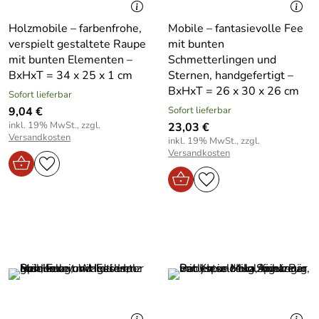
Holzmobile – farbenfrohe,
Mobile – fantasievolle Fee
verspielt gestaltete Raupe
mit bunten
mit bunten Elementen –
Schmetterlingen und
BxHxT = 34 x 25 x 1 cm
Sternen, handgefertigt –
BxHxT = 26 x 30 x 26 cm
Sofort lieferbar
9,04 €
Sofort lieferbar
inkl. 19% MwSt., zzgl.
23,03 €
Versandkosten
inkl. 19% MwSt., zzgl.
Versandkosten