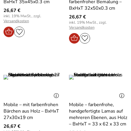
BxHxT 35x45x0.3 cm
farbenfroher Bemalung –
BxHxT 32x50x0.3 cm
26,67 €
inkl. 19% MwSt., zzgl.
26,67 €
Versandkosten
inkl. 19% MwSt., zzgl.
Versandkosten
Mobile – mit farbenfrohen
Mobile – farbenfrohe,
Bärchen aus Holz – BxHxT
handgefertigte Lamas auf
27x30x19 cm
mehreren Ebenen, aus Holz
– BxHxT = 33 x 62 x 33 cm
26,67 €