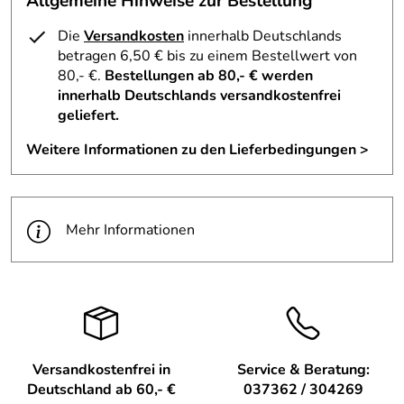
Allgemeine Hinweise zur Bestellung
Maße: Länge 10 cm, Breite 4,5 cm, Höhe 19,5 cm
Material: Hochwertiges Buchenholz
Die
Versandkosten
innerhalb Deutschlands
Lackierung: Farben auf Wasserbasis, lösungsmittelfrei
betragen 6,50 € bis zu einem Bestellwert von
Ausstattung: Metallclip zur einfachen Befestigung
80,- €.
Bestellungen ab 80,- € werden
innerhalb Deutschlands versandkostenfrei
Design: Liebevolle Holzkunst mit niedlicher
geliefert.
Nixengestaltung
Gewicht: Leicht für die Alltagstauglichkeit
Weitere Informationen zu den Lieferbedingungen >
Altersempfehlung: Geeignet für Kinder ab 3 Monate
Mehr Informationen
Versandkostenfrei in
Service & Beratung:
Deutschland ab 60,- €
037362 / 304269