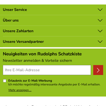
Unser Service
Kontakt
Über uns
Batterieverordnung
Unsere Bestseller
Unsere Zahlarten
Newsletter
Marken
Lieferbedingungen
Unsere Versandpartner
Neu
Kundenlogin
Angebote
Neuigkeiten von Rudolphs Schatzkiste
Kundenbewertungen (308)
Newsletter anmelden & Vorteile sichern
4,9/5
*****
Erlaubnis zur E-Mail-Werbung
Ich möchte regelmäßig interessante Angebote per E-Mail erhalten.
Meine E-Mail-Adresse wird nicht an andere Unternehmen
Mehr anzeigen ...
weitergegeben. Zu statistischen Zwecken wird in anonymer Form
ausgewertet, welche Links im Newsletter geklickt werden. Dabei ist
nicht erkennbar, welche konkrete Person geklickt hat. Diese
Einwilligung zur Nutzung meiner E-Mail- Adresse für Werbezwecke
kann ich jederzeit mit Wirkung für die Zukunft widerrufen, indem ich