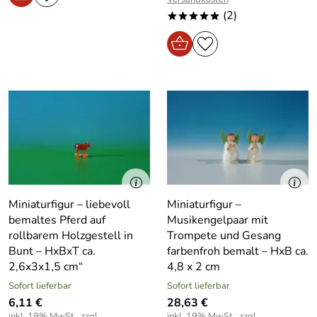
(2)
*****
Miniaturfigur – liebevoll
Miniaturfigur –
bemaltes Pferd auf
Musikengelpaar mit
rollbarem Holzgestell in
Trompete und Gesang
Bunt – HxBxT ca.
farbenfroh bemalt – HxB ca.
2,6x3x1,5 cm“
4,8 x 2 cm
Sofort lieferbar
Sofort lieferbar
6,11 €
28,63 €
inkl. 19% MwSt., zzgl.
inkl. 19% MwSt., zzgl.