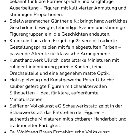
bekannt für klare Formensprache und sorgfältige
Ausarbeitung – Figuren mit kultivierter Anmutung und
stimmigen Proportionen.
Spielwarenmacher Günther e.K.: bringt handwerkliches
Geschick in bewegte, lebendige Szenen und stimmige
Figurengruppen ein, die Geschichten andeuten.
Kleinkunst aus dem Erzgebirge®: vereint tradierte
Gestaltungsprinzipien mit fein abgestuften Farben –
passende Akzente für klassische Arrangements.
Kunsthandwerk Ullrich: detailstarke Miniaturen mit
ruhiger Linienführung; präzise Kanten, feine
Drechselteile und eine angenehm matte Optik.
Holzspielzeug und Kunstgewerbe Peter Ulbricht:
sauber gefertigte Figuren mit charaktervollen
Silhouetten – ideal für klare, aufgeräumte
Miniaturszenen.
Seiffener Volkskunst eG Schauwerkstatt: zeigt in der
Schauwerkstatt das Entstehen der Figuren –
authentische Miniaturen mit sichtbarer Handarbeit und
traditioneller Farbigkeit.
Fa. Wolfgang Braun Erzgebirgische Volkskunst: