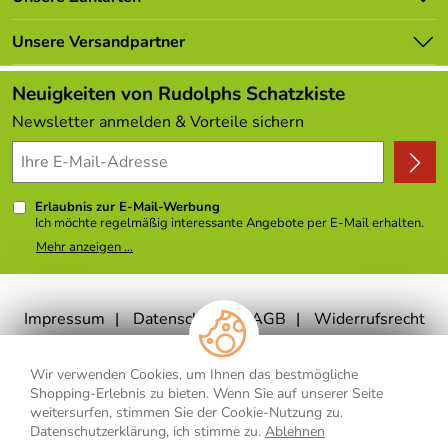
Newsletter
Marken
Lieferbedingungen
Unsere Versandpartner
Neu
Kundenlogin
Angebote
Neuigkeiten von Rudolphs Schatzkiste
Kundenbewertungen (308)
Newsletter anmelden & Vorteile sichern
4,9/5
*****
Erlaubnis zur E-Mail-Werbung
Ich möchte regelmäßig interessante Angebote per E-Mail erhalten.
Meine E-Mail-Adresse wird nicht an andere Unternehmen
Mehr anzeigen ...
weitergegeben. Zu statistischen Zwecken wird in anonymer Form
ausgewertet, welche Links im Newsletter geklickt werden. Dabei ist
nicht erkennbar, welche konkrete Person geklickt hat. Diese
Einwilligung zur Nutzung meiner E-Mail- Adresse für Werbezwecke
kann ich jederzeit mit Wirkung für die Zukunft widerrufen, indem ich
Impressum
Datenschutz
AGB
Widerrufsrecht
den Link "Abmelden" am Ende des Newsletters anklicke oder die
Option Newsletter im Mitgliederbereich deaktiviere. Die
Datenschutzerklärung
habe ich zur Kenntnis genommen.
Widerrufsformular
Vertrag widerrufen
Wir verwenden Cookies, um Ihnen das bestmögliche
Shopping-Erlebnis zu bieten. Wenn Sie auf unserer Seite
weitersurfen, stimmen Sie der Cookie-Nutzung zu.
Datenschutzerklärung, ich stimme zu.
Ablehnen
** Gilt für Lieferungen nach Deutschland. Lieferzeiten für andere Länder