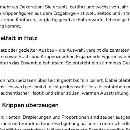
mehr als Dekoration: Sie erzählt, berührt und wächst von Jahr z
Krippenfiguren aus dem Erzgebirge – stilvoll, zeitlos und in tra
s: feine Konturen, sorgfältig gesetzte Faltenwürfe, lebendige
ung kommt.
elfalt in Holz
atz oder gezielter Ausbau – die Auswahl vereint die zentrale
iere sowie Stall- und Krippenzubehör. Ergänzende Figuren wie
tern das Ensemble behutsam. So entsteht ein stimmiges Gesa
on naturbelassen über leicht geölt bis fein lasiert. Dabei ble
nst. Es wird geschnitzt, nicht gedrechselt: Details entstehen 
 authentischer Haptik und einer stillen, warmen Ausstrahlung.
 Krippen überzeugen
n: Kanten, Drapierungen und Proportionen sind sauber ausgea
urholz und zurückhaltende Farbgebung passen zu unterschiedlic