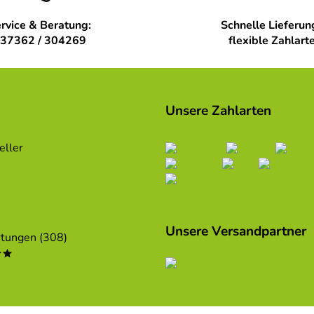
rvice & Beratung:
Schnelle Lieferun
37362 / 304269
flexible Zahlart
Unsere Zahlarten
eller
Unsere Versandpartner
tungen (308)
**