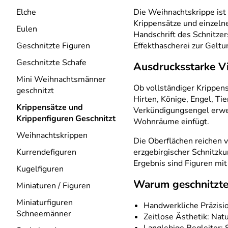
Elche
Die Weihnachtskrippe ist 
Krippensätze und einzelne 
Eulen
Handschrift des Schnitzer
Geschnitzte Figuren
Effekthascherei zur Gelt
Geschnitzte Schafe
Ausdrucksstarke Vi
Mini Weihnachtsmänner
Ob vollständiger Krippens
geschnitzt
Hirten, Könige, Engel, T
Krippensätze und
Verkündigungsengel erwei
Krippenfiguren Geschnitzt
Wohnräume einfügt.
Weihnachtskrippen
Die Oberflächen reichen v
Kurrendefiguren
erzgebirgischer Schnitzku
Ergebnis sind Figuren mit
Kugelfiguren
Warum geschnitzte
Miniaturen / Figuren
Miniaturfiguren
Handwerkliche Präzisio
Schneemänner
Zeitlose Ästhetik: Nat