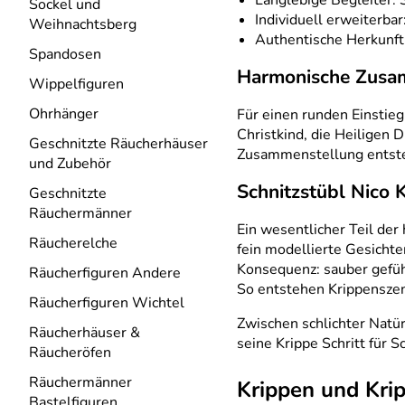
Langlebige Begleiter: 
Sockel und
Individuell erweiterb
Weihnachtsberg
Authentische Herkunft:
Spandosen
Harmonische Zusam
Wippelfiguren
Ohrhänger
Für einen runden Einstieg
Christkind, die Heiligen 
Geschnitzte Räucherhäuser
Zusammenstellung entsteh
und Zubehör
Schnitzstübl Nico 
Geschnitzte
Räuchermänner
Ein wesentlicher Teil der
Räucherelche
fein modellierte Gesicht
Konsequenz: sauber geführ
Räucherfiguren Andere
So entstehen Krippenszen
Räucherfiguren Wichtel
Zwischen schlichter Natür
Räucherhäuser &
seine Krippe Schritt für 
Räucheröfen
Räuchermänner
Krippen und Krip
Bastelfiguren