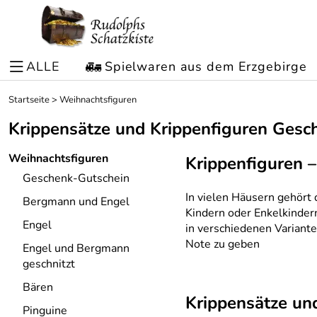
ALLE
Spielwaren aus dem Erzgebirge
Startseite
>
Weihnachtsfiguren
Krippensätze und Krippenfiguren Gesch
Weihnachtsfiguren
Krippenfiguren –
Geschenk-Gutschein
In vielen Häusern gehört 
Bergmann und Engel
Kindern oder Enkelkindern
Engel
in verschiedenen Varianten
Note zu geben
Engel und Bergmann
geschnitzt
Bären
Krippensätze und
Pinguine