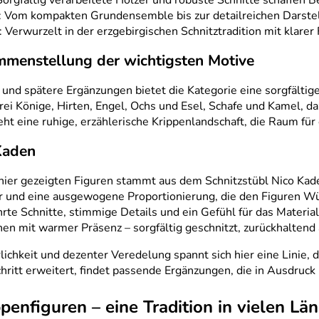
Sorgfältig verarbeitete Hölzer und robuste Schnitte schaffen B
ar: Vom kompakten Grundensemble bis zur detailreichen Darst
 Verwurzelt in der erzgebirgischen Schnitztradition mit klar
menstellung der wichtigsten Motive
 und spätere Ergänzungen bietet die Kategorie eine sorgfältig
Drei Könige, Hirten, Engel, Ochs und Esel, Schafe und Kamel, d
t eine ruhige, erzählerische Krippenlandschaft, die Raum für 
Kaden
 hier gezeigten Figuren stammt aus dem Schnitzstübl Nico Kade
er und eine ausgewogene Proportionierung, die den Figuren Wür
te Schnitte, stimmige Details und ein Gefühl für das Material
en mit warmer Präsenz – sorgfältig geschnitzt, zurückhaltend
lichkeit und dezenter Veredelung spannt sich hier eine Linie, 
Schritt erweitert, findet passende Ergänzungen, die in Ausdru
penfiguren – eine Tradition in vielen Lä