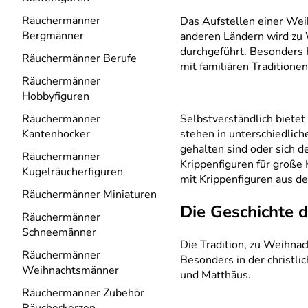
Räuchermänner
Das Aufstellen einer Weih
Bergmänner
anderen Ländern wird zu W
durchgeführt. Besonders K
Räuchermänner Berufe
mit familiären Traditionen
Räuchermänner
Hobbyfiguren
Räuchermänner
Selbstverständlich biete
Kantenhocker
stehen in unterschiedlich
gehalten sind oder sich 
Räuchermänner
Krippenfiguren für große K
Kugelräucherfiguren
mit Krippenfiguren aus d
Räuchermänner Miniaturen
Die Geschichte 
Räuchermänner
Schneemänner
Die Tradition, zu Weihnach
Räuchermänner
Besonders in der christli
Weihnachtsmänner
und Matthäus.
Räuchermänner Zubehör