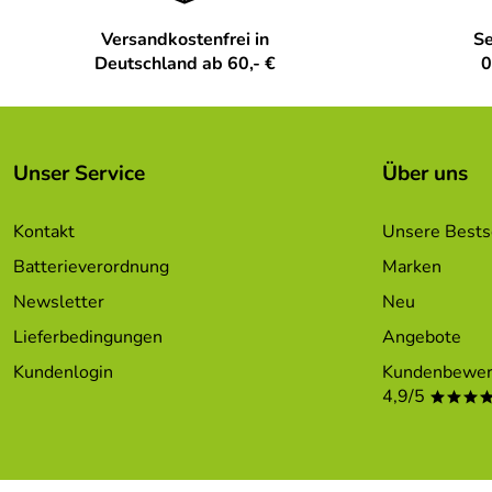
Versandkostenfrei in
Se
Deutschland ab 60,- €
0
Unser Service
Über uns
Kontakt
Unsere Bests
Batterieverordnung
Marken
Newsletter
Neu
Lieferbedingungen
Angebote
Kundenlogin
Kundenbewer
4,9/5
***